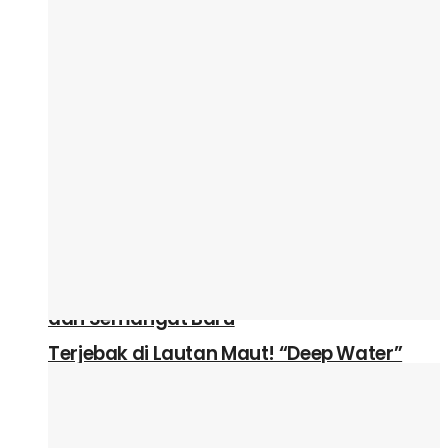
25 Tahun Berkarya, Radja Siap Guncang
Bengkel Hall Lewat Malam Penuh Nostalgia
dan Semangat Baru
25 Tahun Berkarya, Radja Siap Guncang
Bengkel Hall Lewat Malam Penuh Nostalgia
dan Semangat Baru
Terjebak di Lautan Maut! “Deep Water”
Hadirkan Teror Hiu yang Bikin Napas
Tertahan