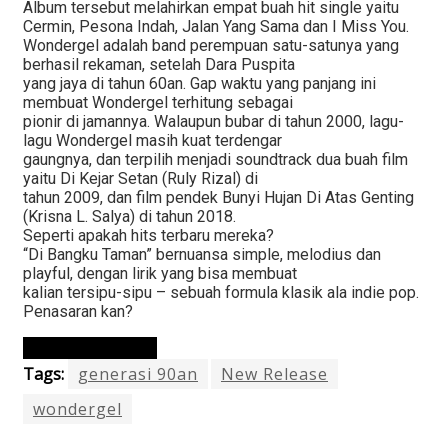
Album tersebut melahirkan empat buah hit single yaitu
Cermin, Pesona Indah, Jalan Yang Sama dan I Miss You.
Wondergel adalah band perempuan satu-satunya yang
berhasil rekaman, setelah Dara Puspita
yang jaya di tahun 60an. Gap waktu yang panjang ini
membuat Wondergel terhitung sebagai
pionir di jamannya. Walaupun bubar di tahun 2000, lagu-
lagu Wondergel masih kuat terdengar
gaungnya, dan terpilih menjadi soundtrack dua buah film
yaitu Di Kejar Setan (Ruly Rizal) di
tahun 2009, dan film pendek Bunyi Hujan Di Atas Genting
(Krisna L. Salya) di tahun 2018.
Seperti apakah hits terbaru mereka?
“Di Bangku Taman” bernuansa simple, melodius dan
playful, dengan lirik yang bisa membuat
kalian tersipu-sipu – sebuah formula klasik ala indie pop.
Penasaran kan?
Continue Reading
Tags:
generasi 90an
New Release
wondergel