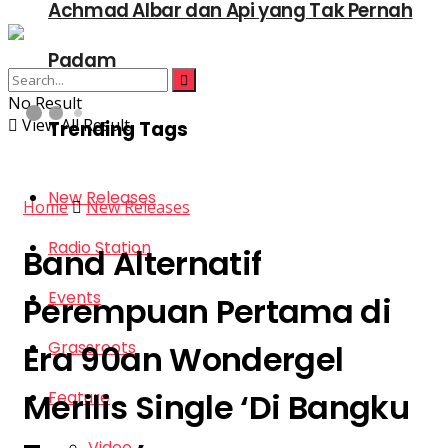
Achmad Albar dan Api yang Tak Pernah
Padam
No Result
View All Result
Trending Tags
New Releases
Home
New Releases
Radio Station
Band Alternatif
Events
Perempuan Pertama di
Grassroots
Era 90an Wondergel
Merilis Single ‘Di Bangku
Feature
Video