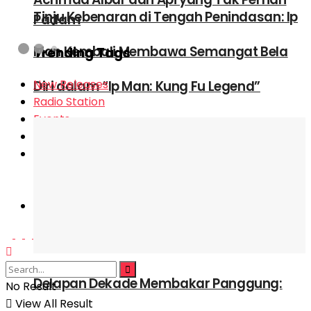
Tinju Kebenaran di Tengah Penindasan: Ip
Padam
Man Kembali Membawa Semangat Bela
Trending Tags
New Releases
Diri dalam “Ip Man: Kung Fu Legend”
Radio Station
Events
Grassroots
Feature
Video
Podcast
Gear
Delapan Dekade Membakar Panggung:
No Result
View All Result