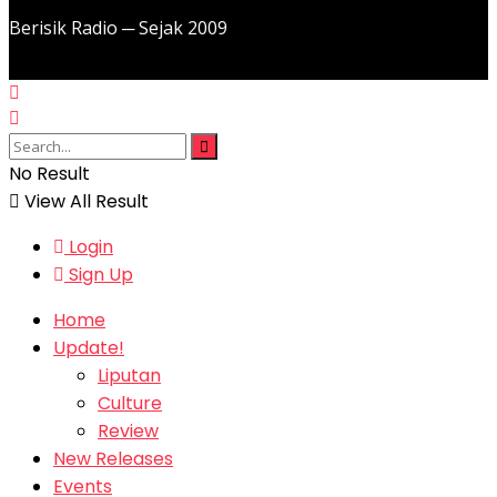
Berisik Radio ─ Sejak 2009
No Result
View All Result
Login
Sign Up
Home
Update!
Liputan
Culture
Review
New Releases
Events