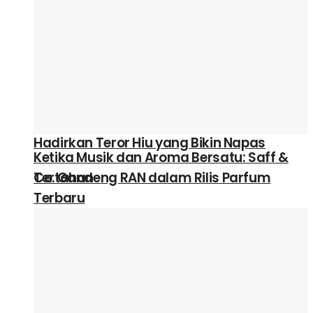
Terjebak di Lautan Maut! “Deep Water”
Hadirkan Teror Hiu yang Bikin Napas
Ketika Musik dan Aroma Bersatu: Saff &
Tertahan
Co. Gandeng RAN dalam Rilis Parfum
Terbaru