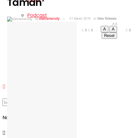
Taman’
Podcast
by
atasnamarudy
31 Maret 2019
in
New Releases
A
A
A
A
Gear
0
0
0
Reset
Login
Register
No Result
View All Result