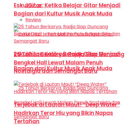
EskulGitar: Ketika Belajar Gitar Menjadi
Liputan
Bagian dari Kultur Musik Anak Muda
Review
EskulGitar: Ketika Belajar Gitar Menjadi
25 Tahun Berkarya, Radja Siap Guncang
Bengkel Hall Lewat Malam Penuh
Bagian dari Kultur Musik Anak Muda
Nostalgia dan Semangat Baru
Terjebak di Lautan Maut! “Deep Water”
Hadirkan Teror Hiu yang Bikin Napas
Tertahan