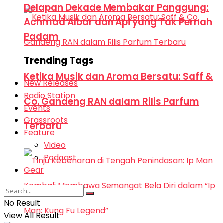
Delapan Dekade Membakar Panggung:
Achmad Albar dan Api yang Tak Pernah
Padam
Trending Tags
Ketika Musik dan Aroma Bersatu: Saff &
New Releases
Radio Station
Co. Gandeng RAN dalam Rilis Parfum
Events
Grassroots
Terbaru
Feature
Video
Podcast
Gear
No Result
View All Result