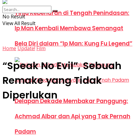
Tinju Kebenaran di Tengah Penindasan:
No Result
View All Result
Ip Man Kembali Membawa Semangat
Bela Diri dalam “Ip Man: Kung Fu Legend”
Home
Update!
Film
“Speak No Evil”, Sebuah
Remake yang Tidak
Diperlukan
Delapan Dekade Membakar Panggung:
Achmad Albar dan Api yang Tak Pernah
Padam