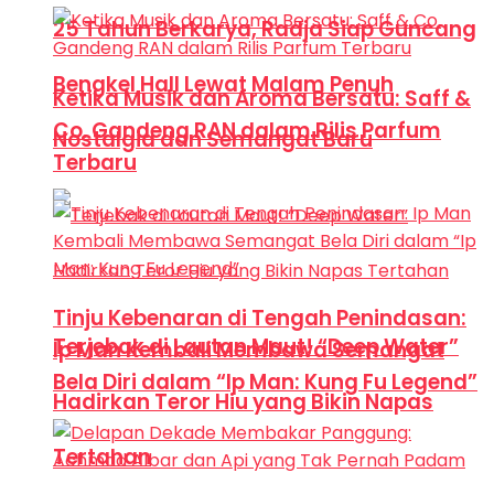
25 Tahun Berkarya, Radja Siap Guncang
Bengkel Hall Lewat Malam Penuh
Ketika Musik dan Aroma Bersatu: Saff &
Co. Gandeng RAN dalam Rilis Parfum
Nostalgia dan Semangat Baru
Terbaru
Tinju Kebenaran di Tengah Penindasan:
Terjebak di Lautan Maut! “Deep Water”
Ip Man Kembali Membawa Semangat
Bela Diri dalam “Ip Man: Kung Fu Legend”
Hadirkan Teror Hiu yang Bikin Napas
Tertahan