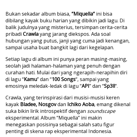
Bukan sekadar album biasa,
“
Miquella
“
ini bisa
dibilang kayak buku harian yang dibikin jadi lagu. Di
balik judulnya yang misterius, tersimpan cerita-cerita
pribadi
Crawla
yang jarang diekspos. Ada soal
hubungan yang putus, janji yang cuma jadi kenangan,
sampai usaha buat bangkit lagi dari kegelapan.
Setiap lagu di album ini punya peran masing-masing,
seolah jadi halaman-halaman yang penuh dengan
curahan hati. Mulai dari yang ngerapih-nerapihin diri
di lagu “
Kamu
” dan “
100 Songs
“, sampai yang
emosinya meledak-ledak di lagu “
API
” dan “
Sp3ll
“.
Crawla, yang terinspirasi dari musisi-musisi keren
kayak
Bladee, Nosgov
dan
Ichiko Aoba
, emang dikenal
suka bikin lirik introspektif dengan
soundscape
eksperimental. Album “Miquella” ini makin
menegaskan posisinya sebagai salah satu figur
penting di skena rap eksperimental Indonesia.