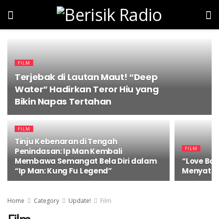
FILM
Terjebak di Lautan Maut! “Deep
Water” Hadirkan Teror Hiu yang
Bikin Napas Tertahan
FILM
Tinju Kebenaran di Tengah
FILM
Penindasan: Ip Man Kembali
Membawa Semangat Bela Diri dalam
“Love Bar
“Ip Man: Kung Fu Legend”
Menyatuk
Home
Category
Update!
Film