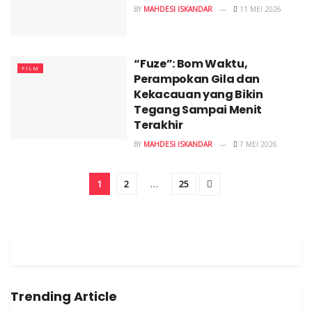
BY
MAHDESI ISKANDAR
11 MEI 2026
“Fuze”: Bom Waktu,
FILM
Perampokan Gila dan
Kekacauan yang Bikin
Tegang Sampai Menit
Terakhir
BY
MAHDESI ISKANDAR
7 MEI 2026
1
2
…
25
Trending Article