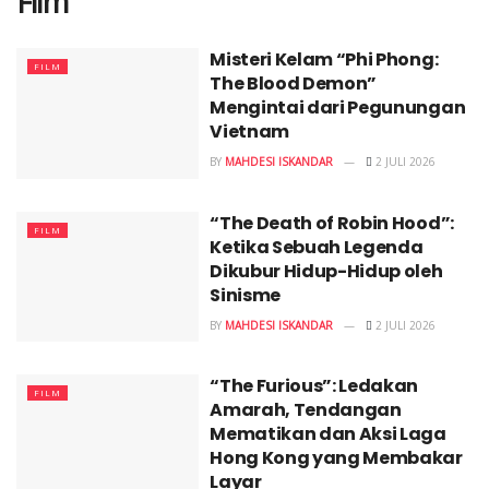
Film
Misteri Kelam “Phi Phong:
FILM
The Blood Demon”
Mengintai dari Pegunungan
Vietnam
BY
MAHDESI ISKANDAR
2 JULI 2026
“The Death of Robin Hood”:
FILM
Ketika Sebuah Legenda
Dikubur Hidup-Hidup oleh
Sinisme
BY
MAHDESI ISKANDAR
2 JULI 2026
“The Furious”: Ledakan
FILM
Amarah, Tendangan
Mematikan dan Aksi Laga
Hong Kong yang Membakar
Layar