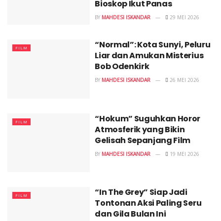
Bioskop Ikut Panas
BY
MAHDESI ISKANDAR
29 MEI 2026
“Normal”: Kota Sunyi, Peluru
FILM
Liar dan Amukan Misterius
Bob Odenkirk
BY
MAHDESI ISKANDAR
26 MEI 2026
“Hokum” Suguhkan Horor
FILM
Atmosferik yang Bikin
Gelisah Sepanjang Film
BY
MAHDESI ISKANDAR
19 MEI 2026
“In The Grey” Siap Jadi
FILM
Tontonan Aksi Paling Seru
dan Gila Bulan Ini