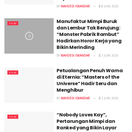
BY
MAHDESI ISKANDAR
8 JUNI 2026
Manufaktur Mimpi Buruk
FILM
dan Lembur Tak Berujung:
“Monster Pabrik Rambut”
Hadirkan Horor Kerja yang
Bikin Merinding
BY
MAHDESI ISKANDAR
3 JUNI 2026
Petualangan Penuh Warna
FILM
di Eternia: “Masters of the
Universe” Hadir Seru dan
Menghibur
BY
MAHDESI ISKANDAR
3 JUNI 2026
“Nobody Loves Kay”,
FILM
Pertarungan Mimpi dan
Ranked yang Bikin Layar