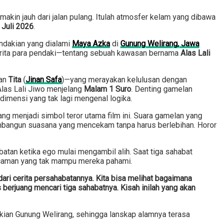
akin jauh dari jalan pulang. Itulah atmosfer kelam yang dibawa
 Juli 2026
.
pendakian yang dialami
Maya Azka
di
Gunung Welirang, Jawa
 cerita para pendaki—tentang sebuah kawasan bernama
Alas Lali
dan
Tita
(
Jinan Safa
)—yang merayakan kelulusan dengan
las Lali Jiwo menjelang
Malam 1 Suro
. Denting gamelan
 dimensi yang tak lagi mengenal logika.
yang menjadi simbol teror utama film ini. Suara gamelan yang
embangun suasana yang mencekam tanpa harus berlebihan. Horor
atan ketika ego mulai mengambil alih. Saat tiga sahabat
 ancaman yang tak mampu mereka pahami.
ri cerita persahabatannya. Kita bisa melihat bagaimana
s berjuang mencari tiga sahabatnya. Kisah inilah yang akan
dakian Gunung Welirang, sehingga lanskap alamnya terasa