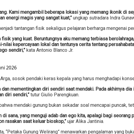
ng. Kami mengambil beberapa lokasi yang memang ikonik di sepa
an energi magis yang sangat kuat,”
ungkap sutradara Indra Guna
 menjadi tantangan fisik sekaligus pelajaran berharga mengenai 
k yang kuat. Beruntungnya aku memang terbiasa berolahraga, jad
ilai-nilai kepercayaan lokal dan tentunya cerita tentang persahabat
ego sendiri,”
kata Antonio Blanco Jr.
uni 2026
 Arga, sosok pendaki keras kepala yang harus menghadapi konse
dan mementingkan diri sendiri saat mendaki. Pada akhirnya dia
diri sendiri,”
tutur Giulio Parengkuan.
at bahwa mendaki gunung bukan sekadar soal mencapai puncak, teta
in di sana, yang menguji adab dan ego kita, apalagi bagi seorang 
n rasakan saat keluar bioskop,”
ujar Alika Jantinia.
yata, “Petaka Gunung Welirang” menawarkan pengalaman yang buk