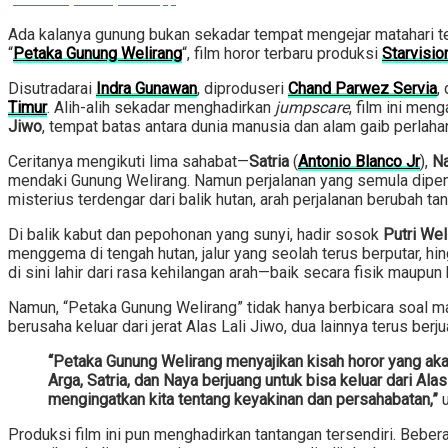
Ada kalanya gunung bukan sekadar tempat mengejar matahari ter
“
Petaka Gunung Welirang
“, film horor terbaru produksi
Starvisio
Disutradarai
Indra Gunawan
, diproduseri
Chand Parwez Servia
,
Timur
. Alih-alih sekadar menghadirkan
jumpscare
, film ini me
Jiwo
, tempat batas antara dunia manusia dan alam gaib perlah
Ceritanya mengikuti lima sahabat—
Satria
(
Antonio Blanco Jr
),
N
mendaki Gunung Welirang. Namun perjalanan yang semula dipen
misterius terdengar dari balik hutan, arah perjalanan berubah t
Di balik kabut dan pepohonan yang sunyi, hadir sosok
Putri We
menggema di tengah hutan, jalur yang seolah terus berputar,
di sini lahir dari rasa kehilangan arah—baik secara fisik maupun 
Namun, “Petaka Gunung Welirang” tidak hanya berbicara soal ma
berusaha keluar dari jerat Alas Lali Jiwo, dua lainnya terus 
“Petaka Gunung Welirang menyajikan kisah horor yang ak
Arga, Satria, dan Naya berjuang untuk bisa keluar dari Ala
mengingatkan kita tentang keyakinan dan persahabatan,”
u
Produksi film ini pun menghadirkan tantangan tersendiri. Beber