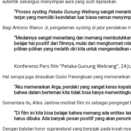
autentik sekaligus menyimpan aura yang sulit dijelaskan.
“Proses syuting
Petaka Gunung Welirang
sangat menanta
terjun yang memiliki keindahan luar biasa namun menyimp
Bagi Antonio Blanco Jr, pengalaman syuting di jalur pendakian
“Medannya sangat menantang dan memang membutuhkan fisi
belajar hal positif dari filmnya, mulai dari menghormati n
pilihan-pilihan yang melatih diri kita untuk mengendalikan 
Konferensi Pers film “Petaka Gunung Welirang”, 24 J
Hal serupa juga dirasakan Giulio Parengkuan yang memerankan
“Aku memerankan Arga, pendaki yang sangat keras kepala 
bahwa dalam berteman kita tidak bisa hanya mementingkan 
Sementara itu, Alika Jantinia melihat film ini sebagai penging
“Di film ini kita bisa belajar bahwa memang ada entitas la
harus dibuka. Ada banyak pesan positif yang akan penonto
Dengan balutan horor supranatural yang berpijak pada kisah n