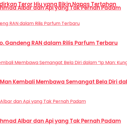
dirkan Teror Hiu yang Bikin Napas Tertahan
hmad Albar dan Api yang Tak Pernah Padam
Co. Gandeng RAN dalam Rilis Parfum Terbaru
p Man Kembali Membawa Semangat Bela Diri dal
hmad Albar dan Api yang Tak Pernah Padam