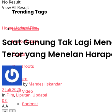
No Result
View All Result
Trending Tags
Home
Update!
Film
New Releases
Saat Gunung Tak Lagi Men
Radio Station
Teror yang Menelan Hara
Events
Grassroots
Feature
by
Mahdesi Iskandar
2 Juli 2026
Video
in
Film
,
Liputan
,
Update!
0
0
Podcast
A
A
A
A