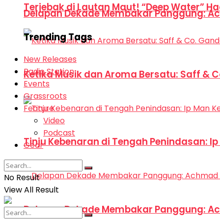
Terjebak di Lautan Maut! “Deep Water” Ha
Delapan Dekade Membakar Panggung: Ac
Trending Tags
New Releases
Radio Station
Ketika Musik dan Aroma Bersatu: Saff & 
Events
Grassroots
Feature
Video
Podcast
Tinju Kebenaran di Tengah Penindasan: I
Gear
No Result
View All Result
Delapan Dekade Membakar Panggung: Ac