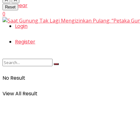
Gear
Reset
0
Login
Register
No Result
View All Result