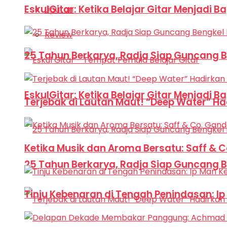
EskulGitar: Ketika Belajar Gitar Menjadi 
Liputan
Review
25 Tahun Berkarya, Radja Siap Guncang 
EskulGitar: Ketika Belajar Gitar Menjadi 
Terjebak di Lautan Maut! “Deep Water” Ha
Ketika Musik dan Aroma Bersatu: Saff & 
25 Tahun Berkarya, Radja Siap Guncang 
Tinju Kebenaran di Tengah Penindasan: I