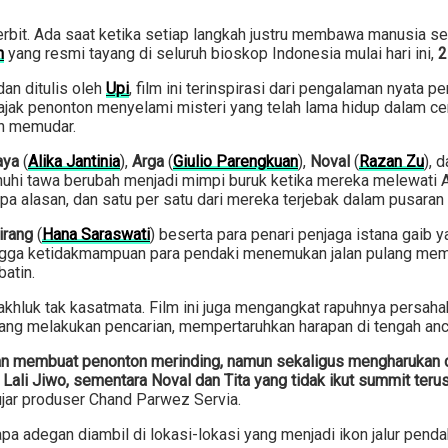
bit. Ada saat ketika setiap langkah justru membawa manusia sem
n
yang resmi tayang di seluruh bioskop Indonesia mulai hari ini,
2
 dan ditulis oleh
Upi
, film ini terinspirasi dari pengalaman nyata 
ngajak penonton menyelami misteri yang telah lama hidup dalam
an memudar.
aya
(
Alika Jantinia
),
Arga
(
Giulio Parengkuan
),
Noval
(
Razan Zu
), 
uhi tawa berubah menjadi mimpi buruk ketika mereka melewati A
anpa alasan, dan satu per satu dari mereka terjebak dalam pusaran
lirang
(
Hana Saraswati
) beserta para penari penjaga istana gaib 
 hingga ketidakmampuan para pendaki menemukan jalan pulang m
batin.
khluk tak kasatmata. Film ini juga mengangkat rapuhnya persahab
berjuang melakukan pencarian, mempertaruhkan harapan di tengah
an membuat penonton merinding, namun sekaligus mengharukan da
s Lali Jiwo, sementara Noval dan Tita yang tidak ikut summit teru
jar produser Chand Parwez Servia.
apa adegan diambil di lokasi-lokasi yang menjadi ikon jalur pen