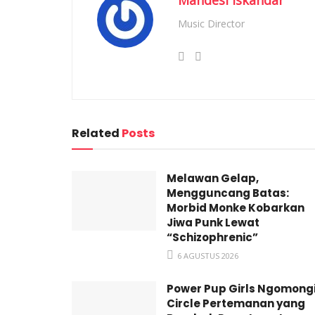
Music Director
Related
Posts
Melawan Gelap,
Mengguncang Batas:
Morbid Monke Kobarkan
Jiwa Punk Lewat
“Schizophrenic”
6 AGUSTUS 2026
Power Pup Girls Ngomong
Circle Pertemanan yang