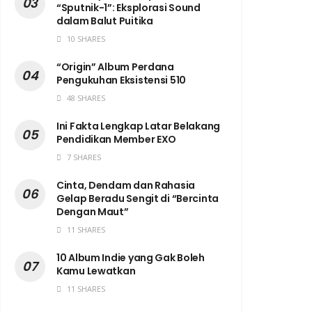
“Sputnik-1”: Eksplorasi Sound
dalam Balut Puitika
10 SHARES
“Origin” Album Perdana
Pengukuhan Eksistensi 510
48 SHARES
Ini Fakta Lengkap Latar Belakang
Pendidikan Member EXO
7 SHARES
Cinta, Dendam dan Rahasia
Gelap Beradu Sengit di “Bercinta
Dengan Maut”
11 SHARES
10 Album Indie yang Gak Boleh
Kamu Lewatkan
11 SHARES