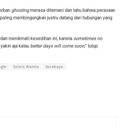
korban
ghosting
merasa ditemani dan tahu bahwa perasaan
a paling membingungkan justru datang dari hubungan yang
 dan menikmati kesedihan ini, karena
sometimes no
 yakin aja kalau
better days will come soon
,” tutup
ngle
Solois Wanita
Surabaya