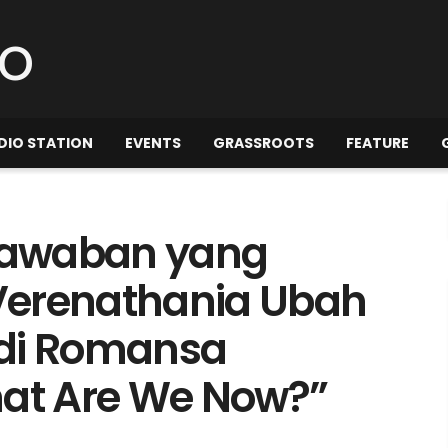
DIO STATION
EVENTS
GRASSROOTS
FEATURE
Jawaban yang
Verenathania Ubah
adi Romansa
hat Are We Now?”