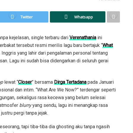
Twitter
Whatsapp
pa kejelasan, single terbaru dari
Verenathania
ini
erbakat tersebut resmi merilis lagu baru bertajuk “
What
 Inggris yang lahir dari pengalaman personal tentang
an. Lagu ini sudah bisa didengarkan di seluruh gerai
op
lewat “
Closer
” bersama
Dirga Tertadana
pada Januari
emosional dan intim. “What Are We Now?” terdengar seperti
gungan, sekaligus rasa kecewa yang belum selesai
 atmosfer
blurry
yang sendu, lagu ini menangkap rasa
stru pergi tanpa jejak.
eseorang, tapi tiba-tiba dia ghosting aku tanpa ngasih