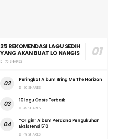
25 REKOMENDASI LAGU SEDIH
YANG AKAN BUAT LO NANGIS
70 SHARES
Peringkat Album Bring Me The Horizon
60 SHARES
10 lagu Oasis Terbaik
49 SHARES
“Origin” Album Perdana Pengukuhan
Eksistensi 510
48 SHARES