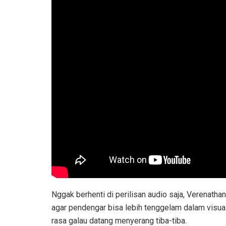
Nggak berhenti di perilisan audio saja, Verenatha
agar pendengar bisa lebih tenggelam dalam visuali
rasa galau datang menyerang tiba-tiba.