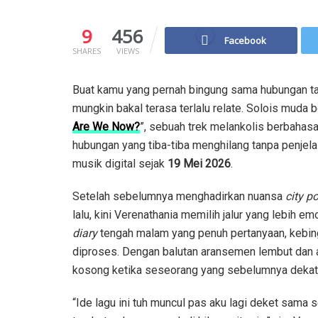
9
456
Facebook
SHARES
VIEWS
Buat kamu yang pernah bingung sama hubungan tan
mungkin bakal terasa terlalu relate. Solois muda b
Are We Now?
”, sebuah trek melankolis berbahasa
hubungan yang tiba-tiba menghilang tanpa penjelas
musik digital sejak
19 Mei 2026
.
Setelah sebelumnya menghadirkan nuansa
city p
lalu, kini Verenathania memilih jalur yang lebih 
diary
tengah malam yang penuh pertanyaan, kebin
diproses. Dengan balutan aransemen lembut dan
kosong ketika seseorang yang sebelumnya dekat ju
“Ide lagu ini tuh muncul pas aku lagi deket sama s