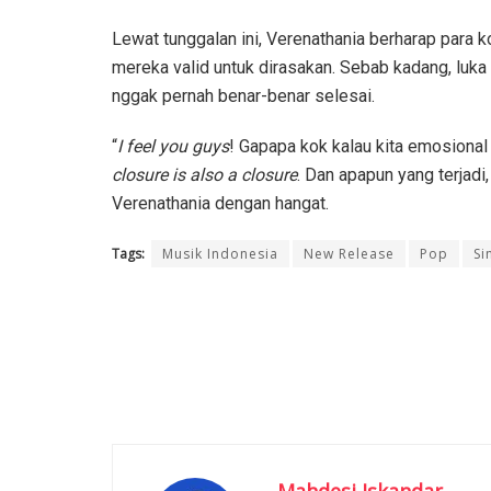
Lewat tunggalan ini, Verenathania berharap para 
mereka valid untuk dirasakan. Sebab kadang, luk
nggak pernah benar-benar selesai.
“
I feel you guys
! Gapapa kok kalau kita emosional
closure is also a closure
. Dan apapun yang terjadi,
Verenathania dengan hangat.
Tags:
Musik Indonesia
New Release
Pop
Si
Mahdesi Iskandar