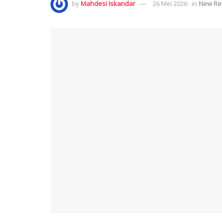
by
Mahdesi Iskandar
26 Mei 2026
in
New Re