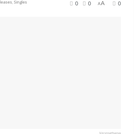
leases
,
Singles
0
0
0
A
A
Verenathania