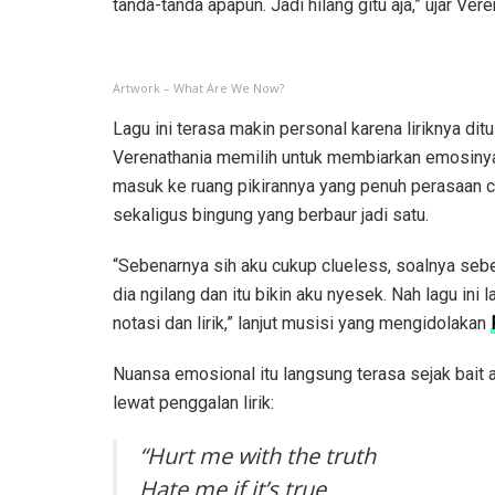
tanda-tanda apapun. Jadi hilang gitu aja,” ujar Vere
Artwork – What Are We Now?
Lagu ini terasa makin personal karena liriknya dit
Verenathania memilih untuk membiarkan emosinya 
masuk ke ruang pikirannya yang penuh perasaan c
sekaligus bingung yang berbaur jadi satu.
“Sebenarnya sih aku cukup clueless, soalnya sebe
dia ngilang dan itu bikin aku nyesek. Nah lagu ini
notasi dan lirik,” lanjut musisi yang mengidolakan
Nuansa emosional itu langsung terasa sejak bait 
lewat penggalan lirik:
“Hurt me with the truth
Hate me if it’s true