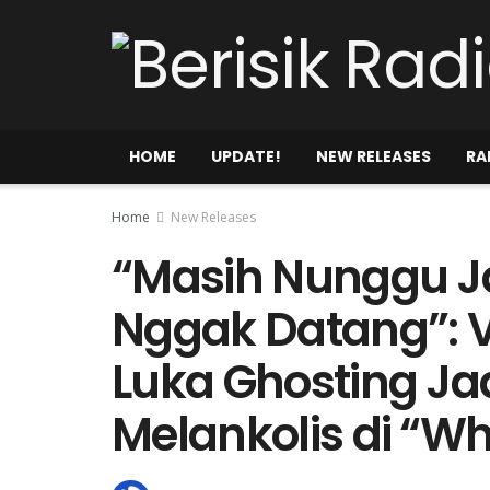
HOME
UPDATE!
NEW RELEASES
RA
Home
New Releases
“Masih Nunggu 
Nggak Datang”: 
Luka Ghosting J
Melankolis di “W