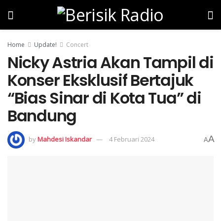
Home
Update!
Concert
Nicky Astria Akan Tampil di
Konser Eksklusif Bertajuk
“Bias Sinar di Kota Tua” di
Bandung
A
by
Mahdesi Iskandar
4 Februari 2024
A