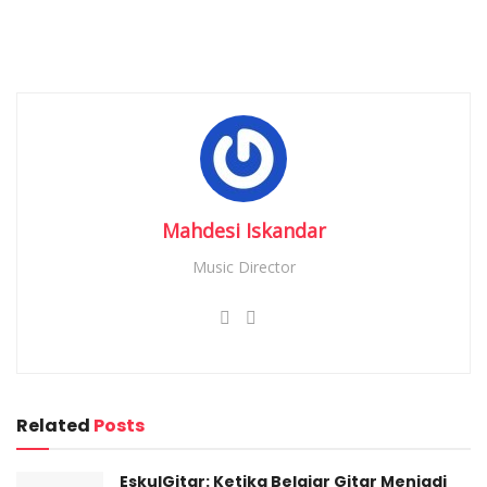
yang selarna ini telah terkenal sebagai Founder of Dynamic
Drum Head, Founder of Rhythm & Groove Music Camp juga
Founder of Jakarta Drum School.
Kehadiran Nicky Astria dalam Exclusive Show by HM
Entertainment sekaligus untuk menjawab kerinduan warga
dan penggemar Nicky Astria di Kota Bandung dan
sekitarnya. “Dari berbagai postingan di media sosial, tertera
Mahdesi Iskandar
penggemar dan warga Bandung ingin dihibur oleh artis
kebanggaan, yang memang asli lahir dan besar di Bandung.
Music Director
Pertunjukan ini sekaligus menjadi ‘
Welcome Back Show
’
Nicky Astria. Ada sentimentil dan emosi di show ini,” tutur
Harry.
Related
Posts
EskulGitar: Ketika Belajar Gitar Menjadi