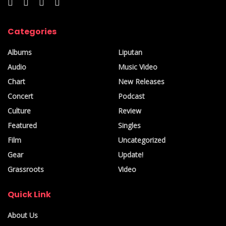
tahu deh kualitas Tohpati juga Nicky yang tidak diragukan.
HM Entertaiment telah menyusun konsep dasar pertunjukan
dan di lapangan dibantu para profesional mulai dari musisi,
Categories
production team, technical production, art director, show
Albums
Liputan
director, lighting designer, visual designer
dan talenta
lainnya untuk menjadikan Exclusive Show Nicky Astria
Audio
Music Video
sebagai pertunjukan spektakuler yang tak terlupakan,” tutup
Chart
New Releases
Harry.
Concert
Podcast
Culture
Review
Featured
Singles
Film
Uncategorized
Gear
Update!
Grassroots
Video
Quick Link
About Us