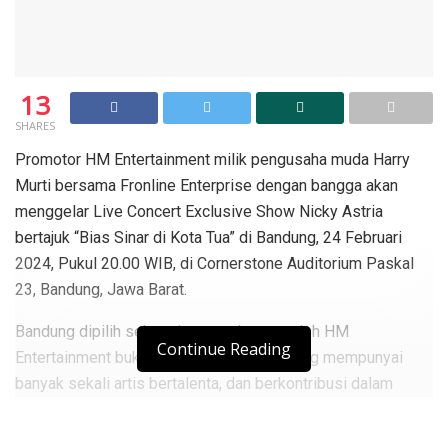
13
SHARES
Promotor HM Entertainment milik pengusaha muda Harry
Murti bersama Fronline Enterprise dengan bangga akan
menggelar Live Concert Exclusive Show Nicky Astria
bertajuk “Bias Sinar di Kota Tua” di Bandung, 24 Februari
2024, Pukul 20.00 WIB, di Cornerstone Auditorium Paskal
23, Bandung, Jawa Barat.
Bandung dipilih sebagai tempat konser oleh HM
Continue Reading
Entertainment bukan tanpa alasan. “Bandung mempunyai
banyak sekali artis bertalenta, dan berkontribusi dalam
industri musik di Indonesia, salah satunya Nicky Astria yang
dijuluki ‘Lady Rocker’ pada jamannya,” ungkap Harry Murti,