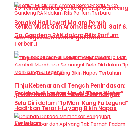
25 Tahun Berkarya, Radja Siap Guncang
Bengkel Hall Lewat Malam Penuh
Ketika Musik dan Aroma Bersatu: Saff &
Co. Gandeng RAN dalam Rilis Parfum
Nostalgia dan Semangat Baru
Terbaru
Tinju Kebenaran di Tengah Penindasan:
Terjebak di Lautan Maut! “Deep Water”
Ip Man Kembali Membawa Semangat
Bela Diri dalam “Ip Man: Kung Fu Legend”
Hadirkan Teror Hiu yang Bikin Napas
Tertahan