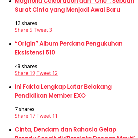
Magnolia Celebration dan “One”: Sebuah
Surat Cinta yang Menjadi Awal Baru
12 shares
Share
5
Tweet
3
“Origin” Album Perdana Pengukuhan
Eksistensi 510
48 shares
Share
19
Tweet
12
Ini Fakta Lengkap Latar Belakang
Pendidikan Member EXO
7 shares
Share
17
Tweet
11
Cinta, Dendam dan Rahasia Gelap