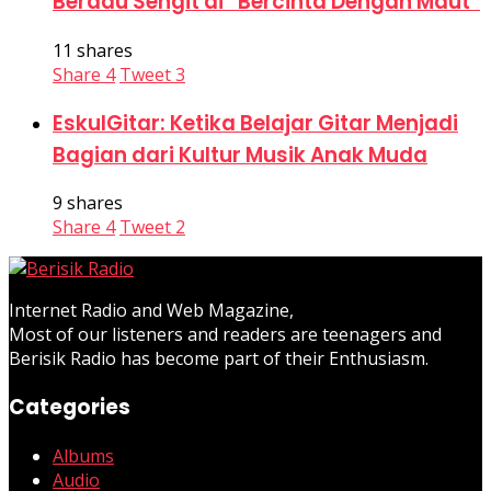
Beradu Sengit di “Bercinta Dengan Maut”
11 shares
Share
4
Tweet
3
EskulGitar: Ketika Belajar Gitar Menjadi
Bagian dari Kultur Musik Anak Muda
9 shares
Share
4
Tweet
2
Internet Radio and Web Magazine,
Most of our listeners and readers are teenagers and
Berisik Radio has become part of their Enthusiasm.
Categories
Albums
Audio