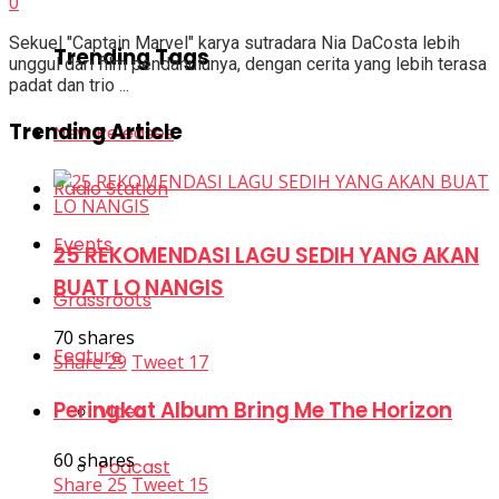
0
Sekuel "Captain Marvel" karya sutradara Nia DaCosta lebih
Trending Tags
unggul dari film pendahulunya, dengan cerita yang lebih terasa
padat dan trio ...
Trending Article
New Releases
Radio Station
Events
25 REKOMENDASI LAGU SEDIH YANG AKAN
BUAT LO NANGIS
Grassroots
70 shares
Feature
Share
29
Tweet
17
Peringkat Album Bring Me The Horizon
Video
60 shares
Podcast
Share
25
Tweet
15