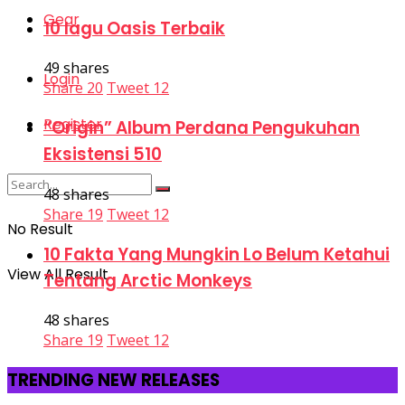
Gear
10 lagu Oasis Terbaik
49 shares
Login
Share
20
Tweet
12
Register
“Origin” Album Perdana Pengukuhan
Eksistensi 510
48 shares
Share
19
Tweet
12
No Result
10 Fakta Yang Mungkin Lo Belum Ketahui
View All Result
Tentang Arctic Monkeys
48 shares
Share
19
Tweet
12
TRENDING NEW RELEASES