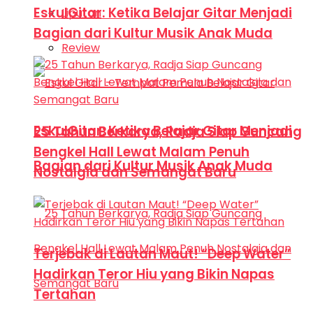
EskulGitar: Ketika Belajar Gitar Menjadi
Liputan
Bagian dari Kultur Musik Anak Muda
Review
EskulGitar: Ketika Belajar Gitar Menjadi
25 Tahun Berkarya, Radja Siap Guncang
Bengkel Hall Lewat Malam Penuh
Bagian dari Kultur Musik Anak Muda
Nostalgia dan Semangat Baru
Terjebak di Lautan Maut! “Deep Water”
Hadirkan Teror Hiu yang Bikin Napas
Tertahan