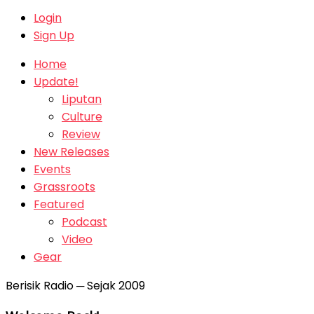
Login
Sign Up
Home
Update!
Liputan
Culture
Review
New Releases
Events
Grassroots
Featured
Podcast
Video
Gear
Berisik Radio ─ Sejak 2009