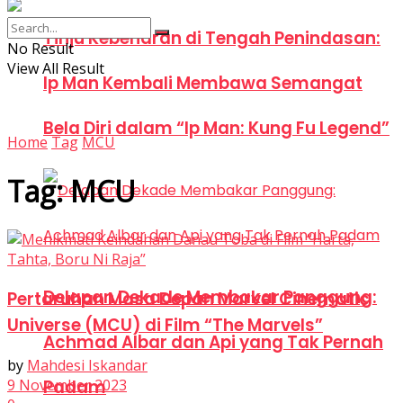
Tinju Kebenaran di Tengah Penindasan:
No Result
View All Result
Ip Man Kembali Membawa Semangat
Bela Diri dalam “Ip Man: Kung Fu Legend”
Home
Tag
MCU
Tag:
MCU
Delapan Dekade Membakar Panggung:
Pertaruhan Masa Depan Marvel Cinematic
Universe (MCU) di Film “The Marvels”
Achmad Albar dan Api yang Tak Pernah
by
Mahdesi Iskandar
9 November 2023
Padam