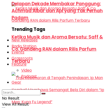
Delapan Dekade Membakar Panggung:
Achmad Albar dan Api yang Tak Pernah
Padam
Trending Tags
Ketika Musik dan Aroma Bersatu: Saff &
New Releases
Radio Station
Co. Gandeng RAN dalam Rilis Parfum
Events
Grassroots
Terbaru
Feature
Video
Podcast
Gear
No Result
View All Result