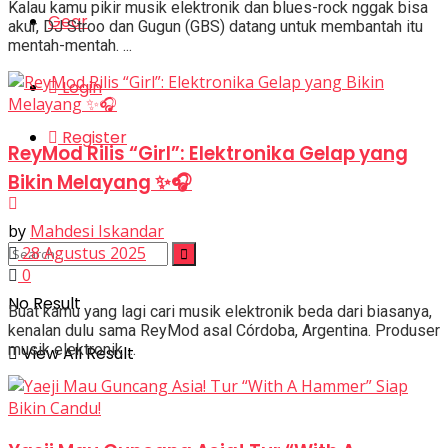
Kalau kamu pikir musik elektronik dan blues-rock nggak bisa
Gear
akur, DJ Stroo dan Gugun (GBS) datang untuk membantah itu
mentah-mentah. ...
Login
Register
ReyMod Rilis “Girl”: Elektronika Gelap yang
Bikin Melayang ✨🎧
by
Mahdesi Iskandar
28 Agustus 2025
0
No Result
Buat kamu yang lagi cari musik elektronik beda dari biasanya,
kenalan dulu sama ReyMod asal Córdoba, Argentina. Produser
musik elektronik ...
View All Result