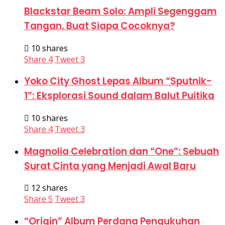
Blackstar Beam Solo: Ampli Segenggam
Tangan, Buat Siapa Cocoknya?
10 shares
Share
4
Tweet
3
Yoko City Ghost Lepas Album “Sputnik-
1”: Eksplorasi Sound dalam Balut Puitika
10 shares
Share
4
Tweet
3
Magnolia Celebration dan “One”: Sebuah
Surat Cinta yang Menjadi Awal Baru
12 shares
Share
5
Tweet
3
“Origin” Album Perdana Pengukuhan