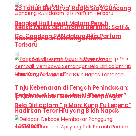
25 Tahun Berkarya, Radja Siap Guncang
Bengkel Hall Lewat Malam Penuh
Ketika Musik dan Aroma Bersatu: Saff &
Co. Gandeng RAN dalam Rilis Parfum
Nostalgia dan Semangat Baru
Terbaru
Tinju Kebenaran di Tengah Penindasan:
Terjebak di Lautan Maut! “Deep Water”
Ip Man Kembali Membawa Semangat
Bela Diri dalam “Ip Man: Kung Fu Legend”
Hadirkan Teror Hiu yang Bikin Napas
Tertahan