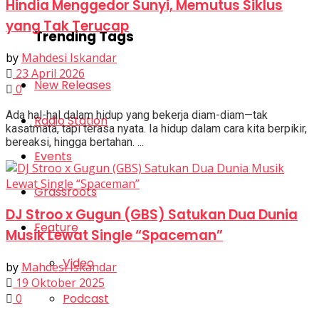
Hindia Menggedor Sunyi, Memutus Siklus
yang Tak Terucap
Trending Tags
by
Mahdesi Iskandar
23 April 2026
New Releases
0
Ada hal-hal dalam hidup yang bekerja diam-diam—tak
Radio Station
kasatmata, tapi terasa nyata. Ia hidup dalam cara kita berpikir,
bereaksi, hingga bertahan. ...
Events
Grassroots
DJ Stroo x Gugun (GBS) Satukan Dua Dunia
Feature
Musik Lewat Single “Spaceman”
Video
by
Mahdesi Iskandar
19 Oktober 2025
0
Podcast