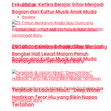
EskulGitar: Ketika Belajar Gitar Menjadi
Liputan
Bagian dari Kultur Musik Anak Muda
Review
EskulGitar: Ketika Belajar Gitar Menjadi
25 Tahun Berkarya, Radja Siap Guncang
Bengkel Hall Lewat Malam Penuh
Bagian dari Kultur Musik Anak Muda
Nostalgia dan Semangat Baru
Terjebak di Lautan Maut! “Deep Water”
Hadirkan Teror Hiu yang Bikin Napas
Tertahan