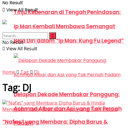
No Result
View All Result
Tinju Kebenaran di Tengah Penindasan:
Ip Man Kembali Membawa Semangat
Bela Diri dalam “Ip Man: Kung Fu Legend”
No Result
View All Result
Home
Tag
DJ
Tag:
DJ
Delapan Dekade Membakar Panggung:
Achmad Albar dan Api yang Tak Pernah
“Nafas” yang Membara: Dipha Barus &
Padam