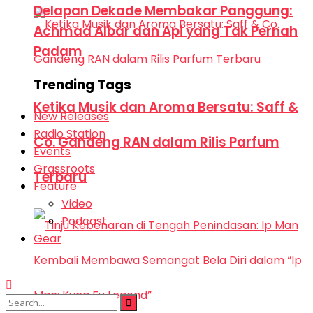
Delapan Dekade Membakar Panggung:
Achmad Albar dan Api yang Tak Pernah
Padam
Trending Tags
Ketika Musik dan Aroma Bersatu: Saff &
New Releases
Radio Station
Co. Gandeng RAN dalam Rilis Parfum
Events
Grassroots
Terbaru
Feature
Video
Podcast
Gear