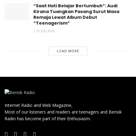
Email
:
antidoctrine.music@gmail.com
“Saat Hati Belajar Bertumbuh”: Audi
Instagram
:
https://www.instagram.com/the.doctrines
Kirana Tuangkan Pasang Surut Masa
Remaja Lewat Album Debut
Tags:
oh bella
“Teenagerism”
the doctrines
15 JULI 2026
LOAD MORE
Internet Radio and Web Magazine,
Most of our listeners and readers are teenagers and Berisik
Radio has become part of their Enthusiasm.