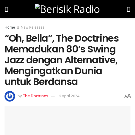
Home
New Releases
“Oh, Bella”, The Doctrines
Memadukan 80’s Swing
Jazz dengan Alternative,
Mengingatkan Dunia
untuk Berdansa
A
by
The Doctrines
6 April 2024
A