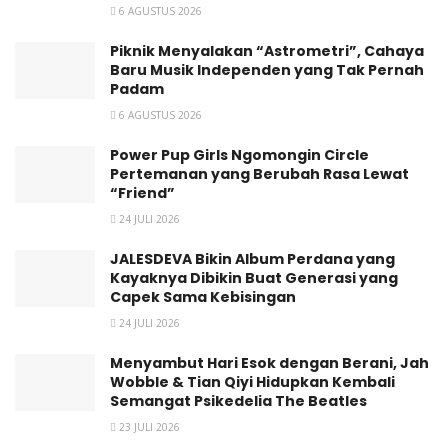
6 AGUSTUS 2026
Piknik Menyalakan “Astrometri”, Cahaya
Baru Musik Independen yang Tak Pernah
Padam
6 AGUSTUS 2026
Power Pup Girls Ngomongin Circle
Pertemanan yang Berubah Rasa Lewat
“Friend”
24 JULI 2026
JALESDEVA Bikin Album Perdana yang
Kayaknya Dibikin Buat Generasi yang
Capek Sama Kebisingan
Dengarkan “Oh, Bella”:
24 JULI 2026
https://open.spotify.com/track/5E7eht03Fvp0i1ffTD6wH6?
Menyambut Hari Esok dengan Berani, Jah
si=725f4211e17844f4
Wobble & Tian Qiyi Hidupkan Kembali
Semangat Psikedelia The Beatles
Kontak:
23 JULI 2026