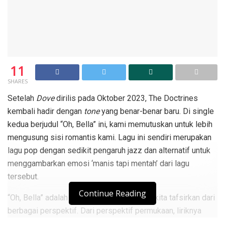
11
SHARES
Setelah
Dove
dirilis pada Oktober 2023, The Doctrines
kembali hadir dengan
tone
yang benar-benar baru. Di single
kedua berjudul “Oh, Bella” ini, kami memutuskan untuk lebih
mengusung sisi romantis kami. Lagu ini sendiri merupakan
lagu pop dengan sedikit pengaruh jazz dan alternatif untuk
menggambarkan emosi ‘manis tapi mentah’ dari lagu
tersebut.
Continue Reading
“Oh, Bella” adalah sebuah cerita yang bisa kita tafsirkan dari
berbagai perspektif. Dari perspektif permukaan, liriknya
condong ke arah perasaan jatuh cinta yang manis pada