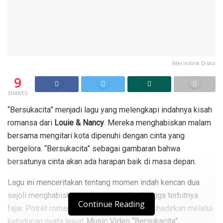
Merindink Disko
9
SHARES
“Bersukacita” menjadi lagu yang melengkapi indahnya kisah
romansa dari
Louie & Nancy
. Mereka menghabiskan malam
bersama mengitari kota dipenuhi dengan cinta yang
bergelora. “Bersukacita” sebagai gambaran bahwa
bersatunya cinta akan ada harapan baik di masa depan.
Lagu ini menceritakan tentang momen indah kencan dua
sejoli menghabiskan waktu dari malam hingga terbitnya
Continue Reading
fajar. Potret romansa Louie dan Nancy ini dihadirkan melalui
kehidupan nyata lewat
Music Video “Bersukacita”
.