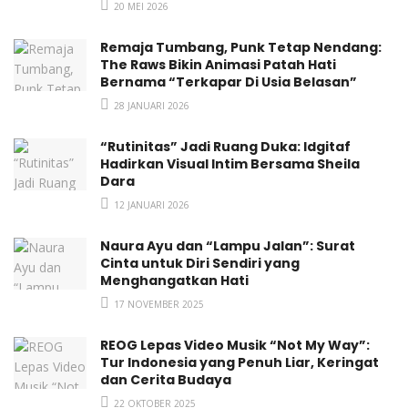
20 MEI 2026
Cahaya yang tergambar identik dengan memberikan harapan
dan mimpi yang tak terbatas.
Remaja Tumbang, Punk Tetap Nendang:
The Raws Bikin Animasi Patah Hati
Bersukacita dalam suasana!
Bernama “Terkapar Di Usia Belasan”
28 JANUARI 2026
Tags:
Band
electronic pop
Musik Indonesia
“Rutinitas” Jadi Ruang Duka: Idgitaf
New Release
Pop
Single
Hadirkan Visual Intim Bersama Sheila
Dara
12 JANUARI 2026
Naura Ayu dan “Lampu Jalan”: Surat
Cinta untuk Diri Sendiri yang
Menghangatkan Hati
17 NOVEMBER 2025
REOG Lepas Video Musik “Not My Way”:
Tur Indonesia yang Penuh Liar, Keringat
dan Cerita Budaya
22 OKTOBER 2025