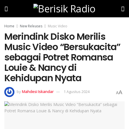
Home
New Releases
Music Video
Merindink Disko Merilis
Music Video “Bersukacita”
sebagai Potret Romansa
Louie & Nancy di
Kehidupan Nyata
by
Mahdesi Iskandar
1 Agustus 2024
A
A