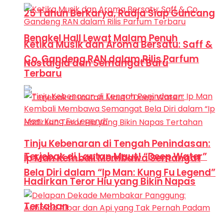
25 Tahun Berkarya, Radja Siap Guncang
Bengkel Hall Lewat Malam Penuh
Ketika Musik dan Aroma Bersatu: Saff &
Co. Gandeng RAN dalam Rilis Parfum
Nostalgia dan Semangat Baru
Terbaru
Tinju Kebenaran di Tengah Penindasan:
Terjebak di Lautan Maut! “Deep Water”
Ip Man Kembali Membawa Semangat
Bela Diri dalam “Ip Man: Kung Fu Legend”
Hadirkan Teror Hiu yang Bikin Napas
Tertahan