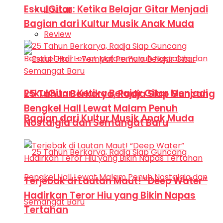
EskulGitar: Ketika Belajar Gitar Menjadi
Liputan
Bagian dari Kultur Musik Anak Muda
Review
EskulGitar: Ketika Belajar Gitar Menjadi
25 Tahun Berkarya, Radja Siap Guncang
Bengkel Hall Lewat Malam Penuh
Bagian dari Kultur Musik Anak Muda
Nostalgia dan Semangat Baru
Terjebak di Lautan Maut! “Deep Water”
Hadirkan Teror Hiu yang Bikin Napas
Tertahan