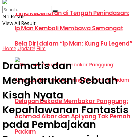
Tinju Kebenaran di Tengah Penindasan:
No Result
View All Result
Ip Man Kembali Membawa Semangat
Bela Diri dalam “Ip Man: Kung Fu Legend”
Home
Update!
Film
Dramatis dan
Mengharukan! Sebuah
Kisah Nyata
Delapan Dekade Membakar Panggung:
Kepahlawanan Fantastis
Achmad Albar dan Api yang Tak Pernah
pada Pembajakan
Padam