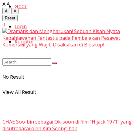
A
A
Gear
A
A
Reset
0
Login
Register
No Result
View All Result
CHAE Soo-bin sebagai Ok-soon di film "Hijack 1971" yang
disutradarai oleh Kim Seong-han