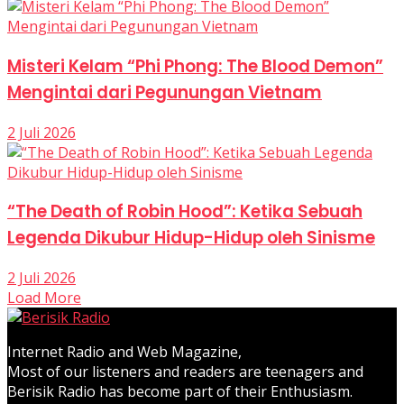
Misteri Kelam “Phi Phong: The Blood Demon”
Mengintai dari Pegunungan Vietnam
2 Juli 2026
“The Death of Robin Hood”: Ketika Sebuah
Legenda Dikubur Hidup-Hidup oleh Sinisme
2 Juli 2026
Load More
Internet Radio and Web Magazine,
Most of our listeners and readers are teenagers and
Berisik Radio has become part of their Enthusiasm.