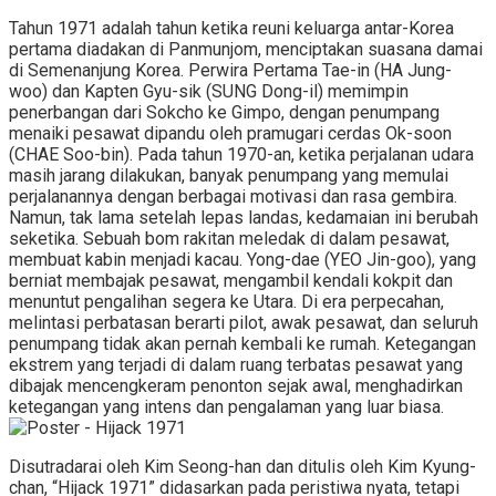
Tahun 1971 adalah tahun ketika reuni keluarga antar-Korea
pertama diadakan di Panmunjom, menciptakan suasana damai
di Semenanjung Korea. Perwira Pertama Tae-in (HA Jung-
woo) dan Kapten Gyu-sik (SUNG Dong-il) memimpin
penerbangan dari Sokcho ke Gimpo, dengan penumpang
menaiki pesawat dipandu oleh pramugari cerdas Ok-soon
(CHAE Soo-bin). Pada tahun 1970-an, ketika perjalanan udara
masih jarang dilakukan, banyak penumpang yang memulai
perjalanannya dengan berbagai motivasi dan rasa gembira.
Namun, tak lama setelah lepas landas, kedamaian ini berubah
seketika. Sebuah bom rakitan meledak di dalam pesawat,
membuat kabin menjadi kacau. Yong-dae (YEO Jin-goo), yang
berniat membajak pesawat, mengambil kendali kokpit dan
menuntut pengalihan segera ke Utara. Di era perpecahan,
melintasi perbatasan berarti pilot, awak pesawat, dan seluruh
penumpang tidak akan pernah kembali ke rumah. Ketegangan
ekstrem yang terjadi di dalam ruang terbatas pesawat yang
dibajak mencengkeram penonton sejak awal, menghadirkan
ketegangan yang intens dan pengalaman yang luar biasa.
Disutradarai oleh Kim Seong-han dan ditulis oleh Kim Kyung-
chan, “Hijack 1971” didasarkan pada peristiwa nyata, tetapi