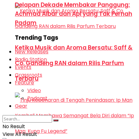
Delapan Dekade Membakar Panggung:
Achmad Albar dan Api yang Tak Pernah
Padam
Trending Tags
Ketika Musik dan Aroma Bersatu: Saff &
New Releases
Radio Station
Co. Gandeng RAN dalam Rilis Parfum
Events
Grassroots
Terbaru
Feature
Video
Podcast
Gear
No Result
View All Result