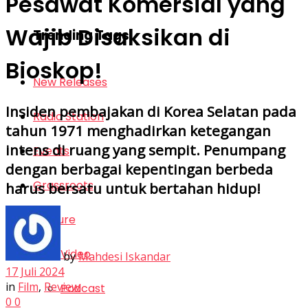
Pesawat Komersial yang
Wajib Disaksikan di
Trending Tags
Bioskop!
New Releases
Insiden pembajakan di Korea Selatan pada
Radio Station
tahun 1971 menghadirkan ketegangan
intens di ruang yang sempit. Penumpang
Events
dengan berbagai kepentingan berbeda
Grassroots
harus bersatu untuk bertahan hidup!
Feature
Video
by
Mahdesi Iskandar
17 Juli 2024
in
Film
,
Review
Podcast
0
0