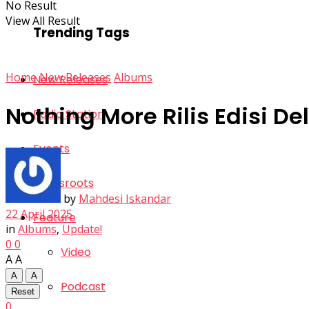
No Result
View All Result
Trending Tags
Home
New Releases
Albums
New Releases
Nothing More Rilis Edisi D
Radio Station
Events
Grassroots
by
Mahdesi Iskandar
22 April 2025
Feature
in
Albums
,
Update!
0
0
Video
A
A
A
A
Podcast
Reset
0