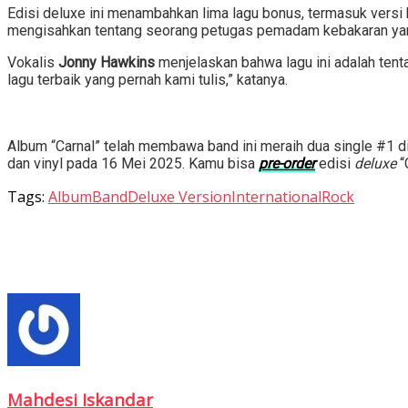
Edisi deluxe ini menambahkan lima lagu bonus, termasuk versi b
mengisahkan tentang seorang petugas pemadam kebakaran yang
Vokalis
Jonny Hawkins
menjelaskan bahwa lagu ini adalah tent
lagu terbaik yang pernah kami tulis,” katanya.
Album “Carnal” telah membawa band ini meraih dua single #1 d
dan vinyl pada 16 Mei 2025. Kamu bisa
pre-order
edisi
deluxe
“
Tags:
Album
Band
Deluxe Version
International
Rock
Mahdesi Iskandar