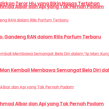
dirkan Teror Hiu yang Bikin Napas Tertahan
hmad Albar dan Api yang Tak Pernah Padam
Co. Gandeng RAN dalam Rilis Parfum Terbaru
p Man Kembali Membawa Semangat Bela Diri dal
hmad Albar dan Api yang Tak Pernah Padam