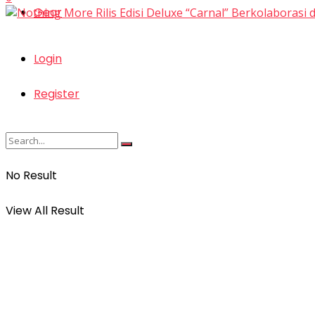
Gear
Login
Register
No Result
View All Result