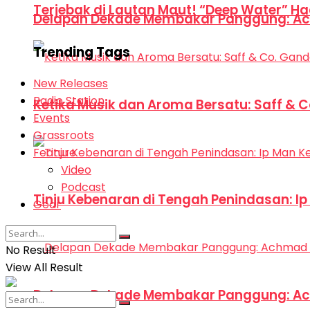
Terjebak di Lautan Maut! “Deep Water” Ha
Delapan Dekade Membakar Panggung: Ac
Trending Tags
New Releases
Radio Station
Ketika Musik dan Aroma Bersatu: Saff & 
Events
Grassroots
Feature
Video
Podcast
Tinju Kebenaran di Tengah Penindasan: I
Gear
No Result
View All Result
Delapan Dekade Membakar Panggung: Ac