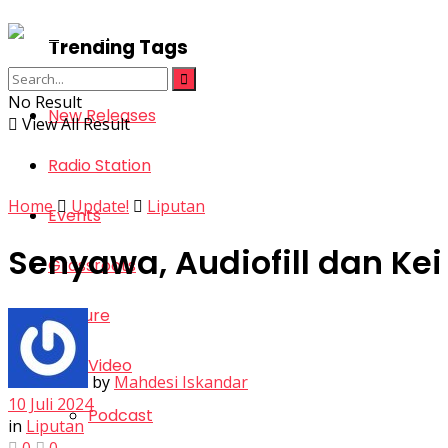
Trending Tags
No Result
New Releases
View All Result
Radio Station
Home
Update!
Liputan
Events
Senyawa, Audiofill dan Ke
Grassroots
Feature
Video
by
Mahdesi Iskandar
10 Juli 2024
Podcast
in
Liputan