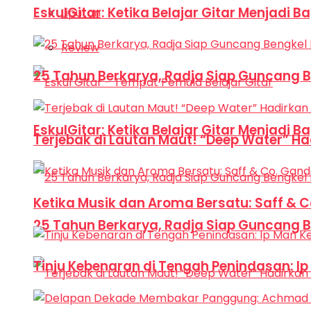
EskulGitar: Ketika Belajar Gitar Menjadi 
Liputan
Review
25 Tahun Berkarya, Radja Siap Guncang 
EskulGitar: Ketika Belajar Gitar Menjadi 
Terjebak di Lautan Maut! “Deep Water” Ha
Ketika Musik dan Aroma Bersatu: Saff & 
25 Tahun Berkarya, Radja Siap Guncang 
Tinju Kebenaran di Tengah Penindasan: I