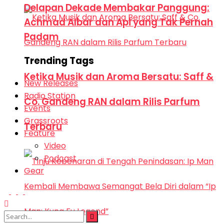
Delapan Dekade Membakar Panggung:
Achmad Albar dan Api yang Tak Pernah
Padam
Trending Tags
Ketika Musik dan Aroma Bersatu: Saff &
New Releases
Radio Station
Co. Gandeng RAN dalam Rilis Parfum
Events
Grassroots
Terbaru
Feature
Video
Podcast
Gear