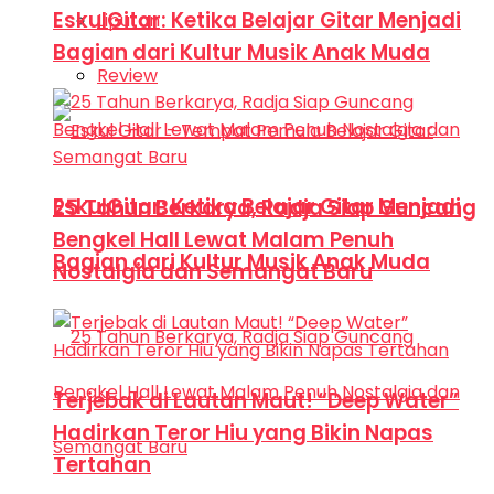
EskulGitar: Ketika Belajar Gitar Menjadi
Liputan
Bagian dari Kultur Musik Anak Muda
Review
EskulGitar: Ketika Belajar Gitar Menjadi
25 Tahun Berkarya, Radja Siap Guncang
Bengkel Hall Lewat Malam Penuh
Bagian dari Kultur Musik Anak Muda
Nostalgia dan Semangat Baru
Terjebak di Lautan Maut! “Deep Water”
Hadirkan Teror Hiu yang Bikin Napas
Tertahan