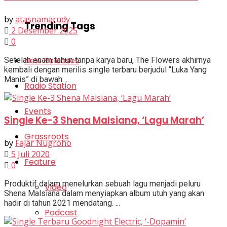
by
atasnamarudy
Trending Tags
2 Desember 2025
0
New Releases
Setelah enam tahun tanpa karya baru, The Flowers akhirnya
kembali dengan merilis single terbaru berjudul “Luka Yang
Manis” di bawah ...
Radio Station
Events
Single Ke-3 Shena Malsiana, ‘Lagu Marah’
Grassroots
by
Fajar Nugroho
5 Juli 2020
Feature
0
Produktif dalam menelurkan sebuah lagu menjadi peluru
Video
Shena Malsiana dalam menyiapkan album utuh yang akan
hadir di tahun 2021 mendatang. ...
Podcast