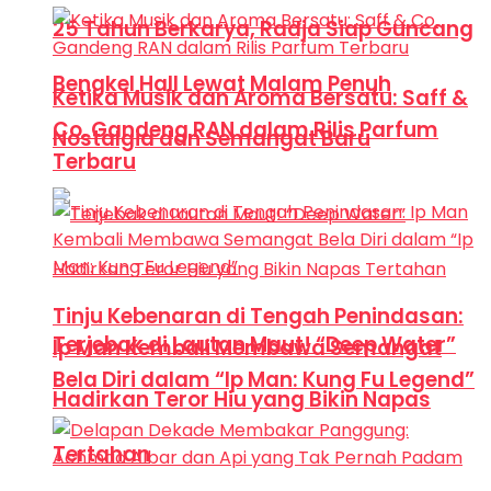
25 Tahun Berkarya, Radja Siap Guncang
Bengkel Hall Lewat Malam Penuh
Ketika Musik dan Aroma Bersatu: Saff &
Co. Gandeng RAN dalam Rilis Parfum
Nostalgia dan Semangat Baru
Terbaru
Tinju Kebenaran di Tengah Penindasan:
Terjebak di Lautan Maut! “Deep Water”
Ip Man Kembali Membawa Semangat
Bela Diri dalam “Ip Man: Kung Fu Legend”
Hadirkan Teror Hiu yang Bikin Napas
Tertahan