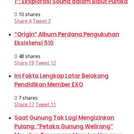
1”: Eksplorasi Sound dalam Balut Puitika
10 shares
Share
4
Tweet
3
“Origin” Album Perdana Pengukuhan
Eksistensi 510
48 shares
Share
19
Tweet
12
Ini Fakta Lengkap Latar Belakang
Pendidikan Member EXO
7 shares
Share
17
Tweet
11
Saat Gunung Tak Lagi Mengizinkan
Pulang: “Petaka Gunung Welirang”