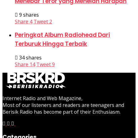
Menebar Teror yang Menelan Harapan
9 shares
Share
4
Tweet
2
Peringkat Album Radiohead Dari
Terburuk Hingga Terbaik
34 shares
Share
14
Tweet
9
Internet Radio and Web Magazine,
Most of our listeners and readers are teenagers and
Berisik Radio has become part of their Enthusiasm.
Categories