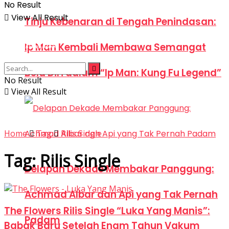
No Result
View All Result
Tinju Kebenaran di Tengah Penindasan:
Ip Man Kembali Membawa Semangat
Bela Diri dalam “Ip Man: Kung Fu Legend”
No Result
View All Result
Home
Tag
Rilis Single
Tag:
Rilis Single
Delapan Dekade Membakar Panggung:
Achmad Albar dan Api yang Tak Pernah
The Flowers Rilis Single “Luka Yang Manis”:
Padam
Babak Baru Setelah Enam Tahun Vakum