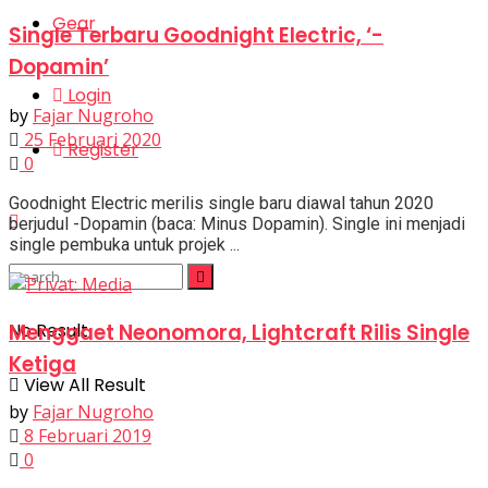
Gear
Single Terbaru Goodnight Electric, ‘-
Dopamin’
Login
by
Fajar Nugroho
25 Februari 2020
Register
0
Goodnight Electric merilis single baru diawal tahun 2020
berjudul -Dopamin (baca: Minus Dopamin). Single ini menjadi
single pembuka untuk projek ...
Menggaet Neonomora, Lightcraft Rilis Single
No Result
Ketiga
View All Result
by
Fajar Nugroho
8 Februari 2019
0