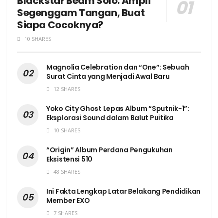
Blackstar Beam Solo: Ampli
Segenggam Tangan, Buat
Siapa Cocoknya?
10 SHARES
Magnolia Celebration dan “One”: Sebuah
Surat Cinta yang Menjadi Awal Baru
12 SHARES
Yoko City Ghost Lepas Album “Sputnik-1”:
Eksplorasi Sound dalam Balut Puitika
10 SHARES
“Origin” Album Perdana Pengukuhan
Eksistensi 510
48 SHARES
Ini Fakta Lengkap Latar Belakang Pendidikan
Member EXO
7 SHARES