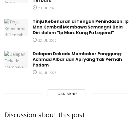
Terbaru
23 JULI 2026
Tinju Kebenaran di Tengah Penindasan: Ip
Man Kembali Membawa Semangat Bela
Diri dalam “Ip Man: Kung Fu Legend”
22 JULI 2026
Delapan Dekade Membakar Panggung:
Press Conference Pocari Sweat Run 2023 (Aditya Aji
Achmad Albar dan Api yang Tak Pernah
Wibowo/Berisik Radio)
Padam
16 JULI 2026
Puspita Winawati,
Marketing Director
PT Amerta Indah
Otsuka
mengatakan, “Satu dekade bukanlah perjalanan yang
mudah bagi
POCARI SWEAT
untuk bisa konsisten
LOAD MORE
mengadakan
event
lomba lari yang setiap tahunnya
berinovasi menghadirkan hal baru. Semenjak pandemi, kita
Discussion about this post
harus berinovasi merubah format menjadi
hybrid
, jadi tidak
hanya diadakan secara
offline
, tetapi secara virtual yang
bisa diikuti dari manapun. Dan di tahun ini, inovasi 100 kota