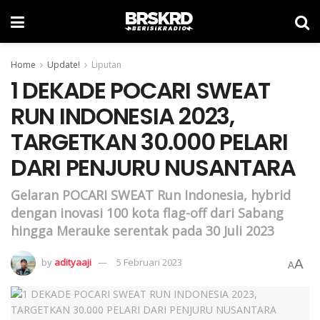
Home
Update!
Liputan
1 DEKADE POCARI SWEAT
RUN INDONESIA 2023,
TARGETKAN 30.000 PELARI
DARI PENJURU NUSANTARA
Gelaran POCARI SWEAT Run Indonesia, hybrid
dengan inovasi 100 kota flag-off dari Sabang
hingga Merauke serentak pada 30 Juli 2023
by
adityaaji
5 Februari 2023
A
A