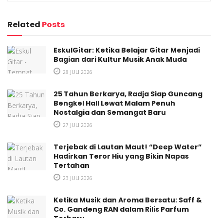
Press Conference Pocari Sweat Run 2023 (Aditya Aji
Related
Posts
Wibowo/Berisik Radio)
Hadir sebagai narasumber pada acara konferensi pers pagi
EskulGitar: Ketika Belajar Gitar Menjadi
Bagian dari Kultur Musik Anak Muda
ini,
Ridwan Kamil
selaku
Gubernur Jawa Barat
,
Puspita
Winawati
selaku
28 JULI 2026
Marketing Director PT Amerta Indah
Otsuka
,
Daniel Mananta
selaku
Brand Ambassador Pocari
25 Tahun Berkarya, Radja Siap Guncang
Sweat
, dan
Anita Ekasari
selaku perwakilan dari sponsor
Bengkel Hall Lewat Malam Penuh
utama
POCARI SWEAT RUN INDONESIA 2023
,
Jenius
.
Nostalgia dan Semangat Baru
Konferensi pers yang dibawakan
Melanie Putria
kali ini,
27 JULI 2026
diadakan secara berbeda karena dimulai dengan lari pagi
Terjebak di Lautan Maut! “Deep Water”
bersama narasumber dan beberapa publik figur diantaranya
Hadirkan Teror Hiu yang Bikin Napas
Alya Rohali
,
Agus Prayogo
, dan lainnya. Hal ini dilakukan
Tertahan
untuk mengajak masyarakat Indonesia tetap bergerak dan
23 JULI 2026
berkeringat serta menjalani pola hidup sehat.
Ketika Musik dan Aroma Bersatu: Saff &
Co. Gandeng RAN dalam Rilis Parfum