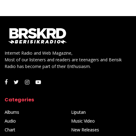
Internet Radio and Web Magazine,
Most of our listeners and readers are teenagers and Berisik
Radio has become part of their Enthusiasm.
Ridwan Kamil
, selaku
Gubernur Jawa Barat
dan tuan rumah
Categories
gelaran akbar
POCARI SWEAT Run Indonesia 2023
mengatakan, “Kami dukung
POCARI SWEAT
Run
karena
Albums
Liputan
selalu konsisten untuk memberikan yang terbaik untuk para
Audio
Music Video
pelari dan tentunya memberi efek perekonomian yang luar
Chart
New Releases
biasa untuk Jawa Barat, khususnya Kota Bandung. Hotel