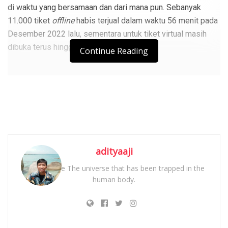
di waktu yang bersamaan dan dari mana pun. Sebanyak
11.000 tiket
offline
habis terjual dalam waktu 56 menit pada
Desember 2022 lalu, sementara untuk tiket virtual masih
dibuka terus hingga saat ini.
Continue Reading
adityaaji
a part of the The universe that has been trapped in the
human body.