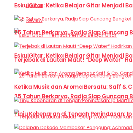
EskulGitar: Ketika Belajar Gitar Menjadi 
Liputan
Review
25 Tahun Berkarya, Radja Siap Guncang 
EskulGitar: Ketika Belajar Gitar Menjadi 
Terjebak di Lautan Maut! “Deep Water” Ha
Ketika Musik dan Aroma Bersatu: Saff & 
25 Tahun Berkarya, Radja Siap Guncang 
Tinju Kebenaran di Tengah Penindasan: I