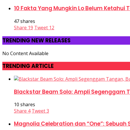
10 Fakta Yang Mungkin Lo Belum Ketahui 
47 shares
Share
19
Tweet
12
TRENDING NEW RELEASES
No Content Available
TRENDING ARTICLE
Blackstar Beam Solo: Ampli Segenggam 
10 shares
Share
4
Tweet
3
Magnolia Celebration dan “One”: Sebuah 