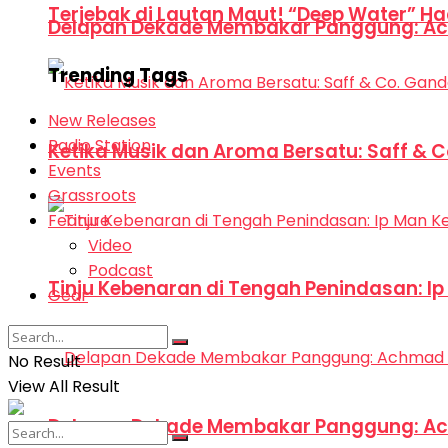
Terjebak di Lautan Maut! “Deep Water” Ha
Delapan Dekade Membakar Panggung: Ac
Trending Tags
New Releases
Radio Station
Ketika Musik dan Aroma Bersatu: Saff & 
Events
Grassroots
Feature
Video
Podcast
Tinju Kebenaran di Tengah Penindasan: I
Gear
No Result
View All Result
Delapan Dekade Membakar Panggung: Ac