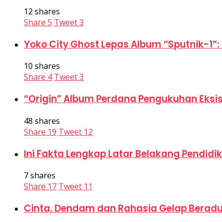
12 shares
Share
5
Tweet
3
Yoko City Ghost Lepas Album “Sputnik-1”:
10 shares
Share
4
Tweet
3
“Origin” Album Perdana Pengukuhan Eksis
48 shares
Share
19
Tweet
12
Ini Fakta Lengkap Latar Belakang Pendid
7 shares
Share
17
Tweet
11
Cinta, Dendam dan Rahasia Gelap Beradu 