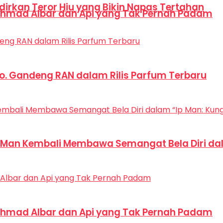
dirkan Teror Hiu yang Bikin Napas Tertahan
hmad Albar dan Api yang Tak Pernah Padam
Co. Gandeng RAN dalam Rilis Parfum Terbaru
p Man Kembali Membawa Semangat Bela Diri dal
hmad Albar dan Api yang Tak Pernah Padam