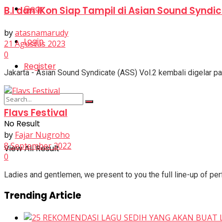
Gear
B.I dan iKon Siap Tampil di Asian Sound Syndica
by
atasnamarudy
Login
21 Agustus 2023
0
Register
Jakarta - Asian Sound Syndicate (ASS) Vol.2 kembali digelar pad
Flavs Festival
No Result
by
Fajar Nugroho
8 September 2022
View All Result
0
Ladies and gentlemen, we present to you the full line-up of p
Trending Article