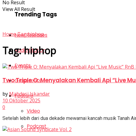
No Result
View All Result
Trending Tags
Home
Tag
hiphop
New Releases
Tag:
hiphop
Radio Station
Events
Two Triple O: Menyalakan Kembali Api “Live M
Grassroots
by
Mahdesi Iskandar
Feature
10 Oktober 2025
0
Video
Setelah lebih dari dua dekade mewarnai kancah musik Tanah Air,
Podcast