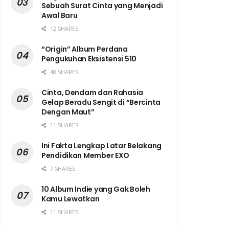
Sebuah Surat Cinta yang Menjadi
Awal Baru
12 SHARES
“Origin” Album Perdana
Pengukuhan Eksistensi 510
48 SHARES
Cinta, Dendam dan Rahasia
Gelap Beradu Sengit di “Bercinta
Dengan Maut”
11 SHARES
Ini Fakta Lengkap Latar Belakang
Pendidikan Member EXO
7 SHARES
10 Album Indie yang Gak Boleh
Kamu Lewatkan
11 SHARES