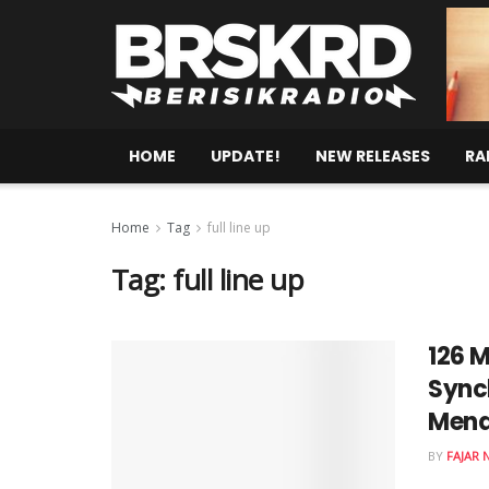
HOME
UPDATE!
NEW RELEASES
RA
Home
Tag
full line up
Tag:
full line up
126 M
Sync
Men
BY
FAJAR