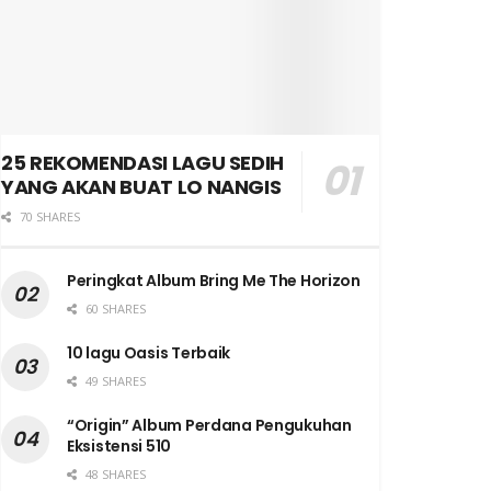
25 REKOMENDASI LAGU SEDIH
YANG AKAN BUAT LO NANGIS
70 SHARES
Peringkat Album Bring Me The Horizon
60 SHARES
10 lagu Oasis Terbaik
49 SHARES
“Origin” Album Perdana Pengukuhan
Eksistensi 510
48 SHARES