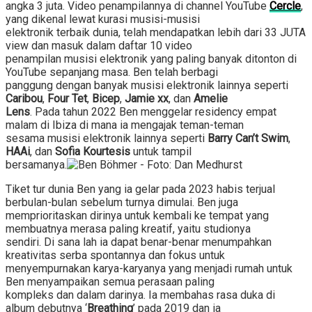
angka 3 juta. Video penampilannya di channel YouTube
Cercle
,
yang dikenal lewat kurasi musisi-musisi
elektronik terbaik dunia, telah mendapatkan lebih dari 33 JUTA
view dan masuk dalam daftar 10 video
penampilan musisi elektronik yang paling banyak ditonton di
YouTube sepanjang masa. Ben telah berbagi
panggung dengan banyak musisi elektronik lainnya seperti
Caribou
,
Four Tet
,
Bicep
,
Jamie xx
, dan
Amelie
Lens
. Pada tahun 2022 Ben menggelar residency empat
malam di Ibiza di mana ia mengajak teman-teman
sesama musisi elektronik lainnya seperti
Barry Can’t Swim
,
HAAi
, dan
Sofia Kourtesis
untuk tampil
bersamanya.
Tiket tur dunia Ben yang ia gelar pada 2023 habis terjual
berbulan-bulan sebelum turnya dimulai. Ben juga
memprioritaskan dirinya untuk kembali ke tempat yang
membuatnya merasa paling kreatif, yaitu studionya
sendiri. Di sana lah ia dapat benar-benar menumpahkan
kreativitas serba spontannya dan fokus untuk
menyempurnakan karya-karyanya yang menjadi rumah untuk
Ben menyampaikan semua perasaan paling
kompleks dan dalam darinya. Ia membahas rasa duka di
album debutnya ‘
Breathing
’ pada 2019 dan ia