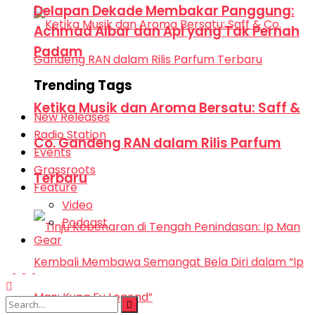
Delapan Dekade Membakar Panggung:
Achmad Albar dan Api yang Tak Pernah
Padam
Trending Tags
Ketika Musik dan Aroma Bersatu: Saff &
New Releases
Radio Station
Co. Gandeng RAN dalam Rilis Parfum
Events
Grassroots
Terbaru
Feature
Video
Podcast
Gear