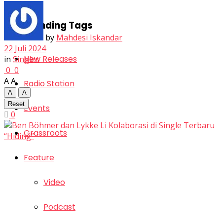
Trending Tags
by
Mahdesi Iskandar
22 Juli 2024
New Releases
in
Singles
0
0
A
A
Radio Station
A
A
Reset
Events
0
Grassroots
Feature
Video
Podcast