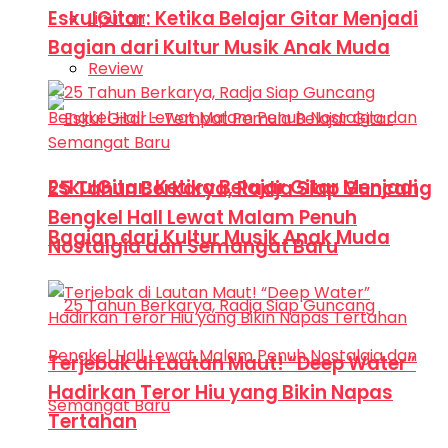
EskulGitar: Ketika Belajar Gitar Menjadi
Liputan
Bagian dari Kultur Musik Anak Muda
Review
EskulGitar: Ketika Belajar Gitar Menjadi
25 Tahun Berkarya, Radja Siap Guncang
Bengkel Hall Lewat Malam Penuh
Bagian dari Kultur Musik Anak Muda
Nostalgia dan Semangat Baru
Terjebak di Lautan Maut! “Deep Water”
Hadirkan Teror Hiu yang Bikin Napas
Tertahan