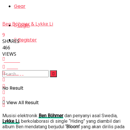
Gear
Ben Böhmer & Lykke Li
Login
9
Register
SHARES
466
VIEWS
Facebook
Twitter
Whatsapp
No Result
View All Result
Musisi elektronik
Ben Böhmer
dan penyanyi asal Swedia,
Lykke Li
, berkolaborasi di single “Hiding” yang diambil dari
album Ben mendatang berjudul
‘Bloom’
yang akan dirilis pada