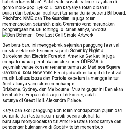
hati dan kesedihan”. Salah satu sosok paling dirayakan di
genre indie-pop, Lykke Li dan karyanya telah dibanjiri
pujian dari berbagai publikasi ternama dunia seperti
Billboard
,
Pitchfork
,
NME
, dan
The Guardian
. Ia juga telah
memenangkan sejumlah piala
Grammis
yang merupakan
penghargaan musik tertinggi di tanah airnya, Swedia.
Ben baru-baru ini menggebrak sejumlah panggung festival
musik elektronik ternama seperti
Sonar by Night
di
Barcelona dan
Electric Forest
di Amerika Serikat. Ia juga
menjadi musisi pembuka untuk konser
ODESZA
di
sejumlah venue konser ternama termasuk
Madison Square
Garden di kota New York
. Ben dijadwalkan tampil di festival
musik
Lollapalooza
dan
Portola
sebelum ia menggelar tur
Australianya yang akan menghampiri
Brisbane, Sydney, dan Melbourne. Musim gugur ini Ben akan
kembali ke Eropa untuk sejumlah konser, salah
satunya di Great Hall, Alexandra Palace.
Karya dan aksi panggung Ben telah mendapatkan pujian dari
pencinta dan tastemaker musik secara global. Ia
baru saja menyelesaikan tur Amerika Utara terbesarnya dan
pendengar bulanannya di Spotify telah menembus