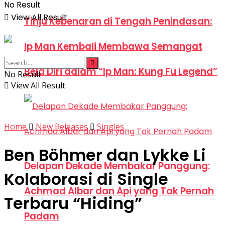
No Result
View All Result
Tinju Kebenaran di Tengah Penindasan:
Ip Man Kembali Membawa Semangat
Bela Diri dalam “Ip Man: Kung Fu Legend”
No Result
View All Result
Home
New Releases
Singles
Ben Böhmer dan Lykke Li
Delapan Dekade Membakar Panggung:
Kolaborasi di Single
Achmad Albar dan Api yang Tak Pernah
Terbaru “Hiding”
Padam