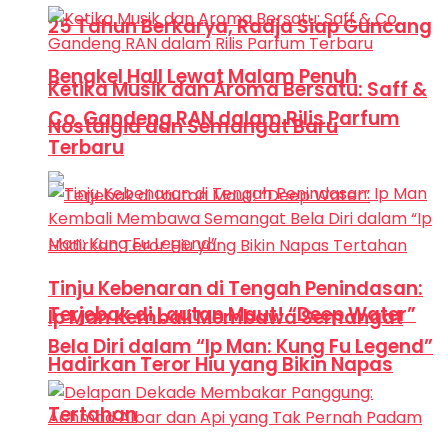
25 Tahun Berkarya, Radja Siap Guncang
Bengkel Hall Lewat Malam Penuh
Ketika Musik dan Aroma Bersatu: Saff &
Co. Gandeng RAN dalam Rilis Parfum
Nostalgia dan Semangat Baru
Terbaru
Tinju Kebenaran di Tengah Penindasan:
Terjebak di Lautan Maut! “Deep Water”
Ip Man Kembali Membawa Semangat
Bela Diri dalam “Ip Man: Kung Fu Legend”
Hadirkan Teror Hiu yang Bikin Napas
Tertahan