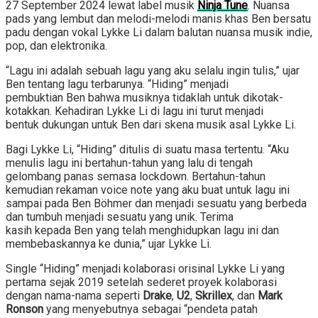
27 September 2024 lewat label musik
Ninja Tune
. Nuansa
pads yang lembut dan melodi-melodi manis khas Ben bersatu
padu dengan vokal Lykke Li dalam balutan nuansa musik indie,
pop, dan elektronika.
“Lagu ini adalah sebuah lagu yang aku selalu ingin tulis,” ujar
Ben tentang lagu terbarunya. “Hiding” menjadi
pembuktian Ben bahwa musiknya tidaklah untuk dikotak-
kotakkan. Kehadiran Lykke Li di lagu ini turut menjadi
bentuk dukungan untuk Ben dari skena musik asal Lykke Li.
Bagi Lykke Li, “Hiding” ditulis di suatu masa tertentu. “Aku
menulis lagu ini bertahun-tahun yang lalu di tengah
gelombang panas semasa lockdown. Bertahun-tahun
kemudian rekaman voice note yang aku buat untuk lagu ini
sampai pada Ben Böhmer dan menjadi sesuatu yang berbeda
dan tumbuh menjadi sesuatu yang unik. Terima
kasih kepada Ben yang telah menghidupkan lagu ini dan
membebaskannya ke dunia,” ujar Lykke Li.
Single “Hiding” menjadi kolaborasi orisinal Lykke Li yang
pertama sejak 2019 setelah sederet proyek kolaborasi
dengan nama-nama seperti
Drake
,
U2
,
Skrillex
, dan
Mark
Ronson
yang menyebutnya sebagai “pendeta patah