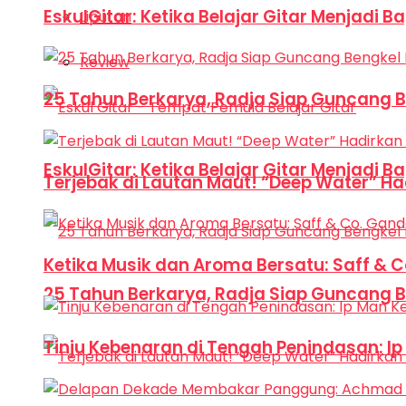
EskulGitar: Ketika Belajar Gitar Menjadi 
Liputan
Review
25 Tahun Berkarya, Radja Siap Guncang 
EskulGitar: Ketika Belajar Gitar Menjadi 
Terjebak di Lautan Maut! “Deep Water” Ha
Ketika Musik dan Aroma Bersatu: Saff & 
25 Tahun Berkarya, Radja Siap Guncang 
Tinju Kebenaran di Tengah Penindasan: I