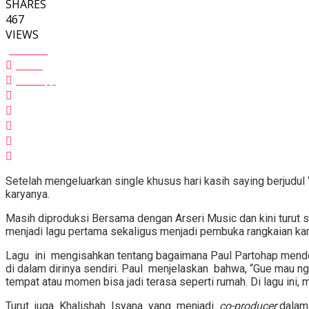
SHARES
467
VIEWS
Facebook
Twitter
Whatsapp
Setelah mengeluarkan single khusus hari kasih saying berjudul ‘
karyanya.
Masih diproduksi Bersama dengan Arseri Music dan kini turut 
menjadi lagu pertama sekaligus menjadi pembuka rangkaian kary
Lagu ini mengisahkan tentang bagaimana Paul Partohap mend
di dalam dirinya sendiri. Paul menjelaskan bahwa, “Gue mau n
tempat atau momen bisa jadi terasa seperti rumah. Di lagu ini
Turut juga Khalishah Isyana yang menjadi
co-producer
dalam 