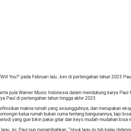
Will You?’ pada Februari lalu , kini di pertengahan tahun 2023 P
serta pula Warner Music Indonesia dalam mendukung karya Paul 
a Paul di pertengahan tahun hingga akhir 2023.
efinisikan makna rumah yang sesungguhnya, dan merupakan eks
gomongin kalua rumah bukan cuma tentang bangunannya, tapi bisa
, melodi yang gue bikin pakai gitar dan keys mudah-mudahan bisa
lagu ini, Paul pun menambahkan, “
Hook
lagu ini tuh kalau dide