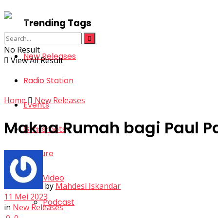
Trending Tags
No Result
New Releases
View All Result
Radio Station
Home
New Releases
Events
Makna Rumah bagi Paul Pa
Grassroots
Feature
Video
by
Mahdesi Iskandar
11 Mei 2023
Podcast
in
New Releases