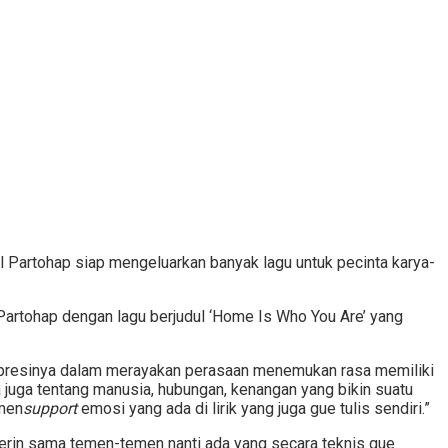
aul Partohap siap mengeluarkan banyak lagu untuk pecinta karya-
Partohap dengan lagu berjudul ‘Home Is Who You Are’ yang
presinya dalam merayakan perasaan menemukan rasa memiliki
 juga tentang manusia, hubungan, kenangan yang bikin suatu
 men
support
emosi yang ada di lirik yang juga gue tulis sendiri.”
ngerin sama temen-temen nanti ada yang secara teknis gue