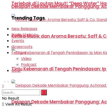
Terjebak di Lautan Maut! “Deep Water” Ha
Delapan Dekade Membakar Panggung: Ac
Trending Tags
New Releases
Radio Station
Ketika Musik dan Aroma Bersatu: Saff & 
Events
Grassroots
Feature
Video
Podcast
Tinju Kebenaran di Tengah Penindasan: I
Gear
No Result
Delapan Dekade Membakar Panggung: Ac
View All Result