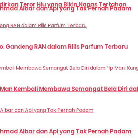
dirkan Teror Hiu yang Bikin Napas Tertahan
hmad Albar dan Api yang Tak Pernah Padam
Co. Gandeng RAN dalam Rilis Parfum Terbaru
p Man Kembali Membawa Semangat Bela Diri dal
hmad Albar dan Api yang Tak Pernah Padam