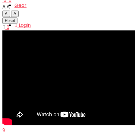
0
0
Gear
A
A
A
A
Reset
Login
0
Register
No Result
View All Result
9