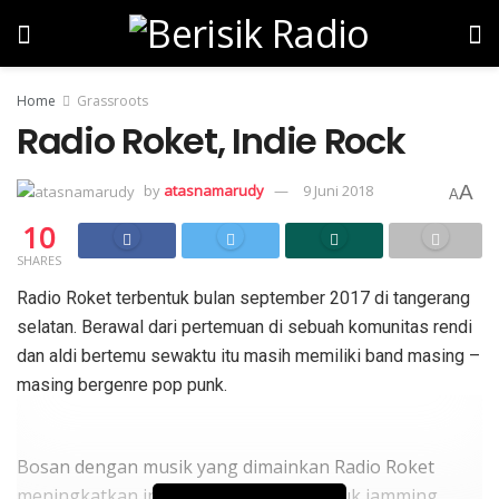
Home
Grassroots
Radio Roket, Indie Rock
by
atasnamarudy
9 Juni 2018
A
A
10
SHARES
Radio Roket terbentuk bulan september 2017 di tangerang
selatan. Berawal dari pertemuan di sebuah komunitas rendi
dan aldi bertemu sewaktu itu masih memiliki band masing –
masing bergenre pop punk.
Bosan dengan musik yang dimainkan Radio Roket
meningkatkan intensitas ke studio untuk jamming