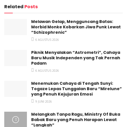
Penasaran dengan Radio Roket? kunjungi sosial media
Related
Posts
mereka di Instagram
@RadioRoket
Melawan Gelap, Mengguncang Batas:
Tags:
Grassroots
Grunge
Radio Roket
Morbid Monke Kobarkan Jiwa Punk Lewat
“Schizophrenic”
6 AGUSTUS 2026
Piknik Menyalakan “Astrometri”, Cahaya
Baru Musik Independen yang Tak Pernah
Padam
6 AGUSTUS 2026
Menemukan Cahaya di Tengah Sunyi:
Togaze Lepas Tunggalan Baru “Mirelune”
yang Penuh Kejujuran Emosi
9 JUNI 2026
Melangkah Tanpa Ragu, Ministry Of Buka
Babak Baru yang Penuh Harapan Lewat
“Langkah”