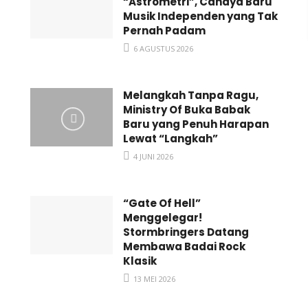
“Astrometri”, Cahaya Baru
Musik Independen yang Tak
Pernah Padam
6 AGUSTUS 2026
Melangkah Tanpa Ragu,
Ministry Of Buka Babak
Baru yang Penuh Harapan
Lewat “Langkah”
4 JUNI 2026
“Gate Of Hell”
Menggelegar!
Stormbringers Datang
Membawa Badai Rock
Klasik
13 MEI 2026