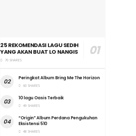
25 REKOMENDASI LAGU SEDIH
YANG AKAN BUAT LO NANGIS
70 SHARES
Peringkat Album Bring Me The Horizon
60 SHARES
10 lagu Oasis Terbaik
49 SHARES
“Origin” Album Perdana Pengukuhan
Eksistensi 510
48 SHARES