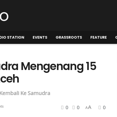
DIO STATION
EVENTS
GRASSROOTS
FEATURE
dra Mengenang 15
Aceh
k Kembali Ke Samudra
ots
0
0
0
A
A