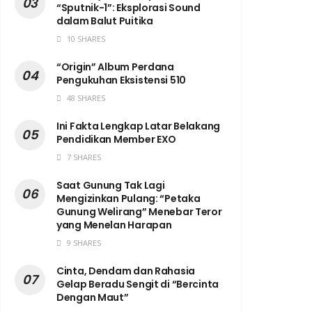
“Sputnik-1”: Eksplorasi Sound
dalam Balut Puitika
10 SHARES
“Origin” Album Perdana
Pengukuhan Eksistensi 510
48 SHARES
Ini Fakta Lengkap Latar Belakang
Pendidikan Member EXO
7 SHARES
Saat Gunung Tak Lagi
Mengizinkan Pulang: “Petaka
Gunung Welirang” Menebar Teror
yang Menelan Harapan
9 SHARES
Cinta, Dendam dan Rahasia
Gelap Beradu Sengit di “Bercinta
Dengan Maut”