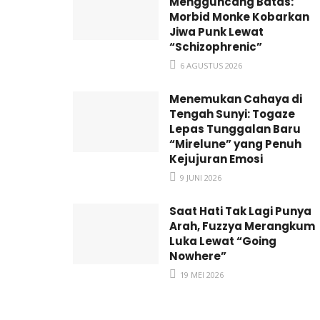
Mengguncang Batas:
Morbid Monke Kobarkan
Jiwa Punk Lewat
“Schizophrenic”
6 AGUSTUS 2026
Menemukan Cahaya di
Tengah Sunyi: Togaze
Lepas Tunggalan Baru
“Mirelune” yang Penuh
Kejujuran Emosi
9 JUNI 2026
Saat Hati Tak Lagi Punya
Arah, Fuzzya Merangkum
Luka Lewat “Going
Nowhere”
19 MEI 2026