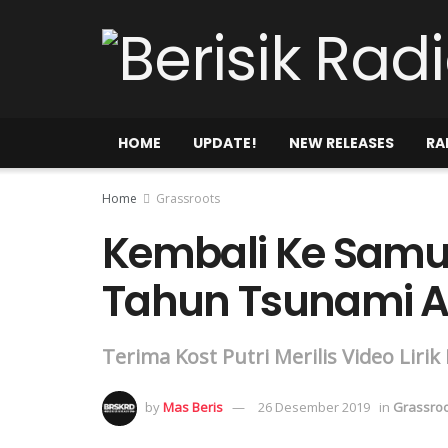
HOME
UPDATE!
NEW RELEASES
RA
Home
Grassroots
Kembali Ke Samu
Tahun Tsunami 
Terima Kost Putri Merilis Video Liri
by
Mas Beris
26 Desember 2019
in
Grassro