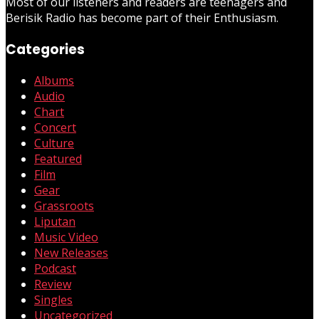
Most of our listeners and readers are teenagers and
Berisik Radio has become part of their Enthusiasm.
Categories
Albums
Audio
Chart
Concert
Culture
Featured
Film
Gear
Grassroots
Liputan
Music Video
New Releases
Podcast
Review
Singles
Uncategorized