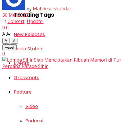
by
Mahdesi Iskandar
Trending Tags
30 Mei 2023
in
Concert
,
Update!
0
0
A
A
New Releases
A
A
Reset
Radio Station
0
Events
Grassroots
Feature
Video
Podcast