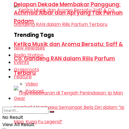
Delapan Dekade Membakar Panggung:
Achmad Albar dan Api yang Tak Pernah
Padam
Trending Tags
Ketika Musik dan Aroma Bersatu: Saff &
New Releases
Radio Station
Co. Gandeng RAN dalam Rilis Parfum
Events
Grassroots
Terbaru
Feature
Video
Podcast
Gear
No Result
View All Result