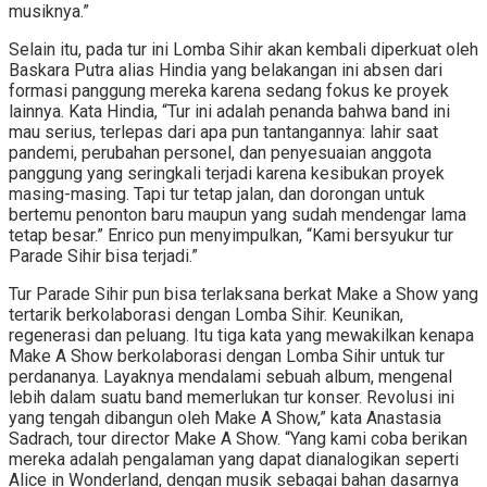
musiknya.”
Selain itu, pada tur ini Lomba Sihir akan kembali diperkuat oleh
Baskara Putra alias Hindia yang belakangan ini absen dari
formasi panggung mereka karena sedang fokus ke proyek
lainnya. Kata Hindia, “Tur ini adalah penanda bahwa band ini
mau serius, terlepas dari apa pun tantangannya: lahir saat
pandemi, perubahan personel, dan penyesuaian anggota
panggung yang seringkali terjadi karena kesibukan proyek
masing-masing. Tapi tur tetap jalan, dan dorongan untuk
bertemu penonton baru maupun yang sudah mendengar lama
tetap besar.” Enrico pun menyimpulkan, “Kami bersyukur tur
Parade Sihir bisa terjadi.”
Tur Parade Sihir pun bisa terlaksana berkat Make a Show yang
tertarik berkolaborasi dengan Lomba Sihir. Keunikan,
regenerasi dan peluang. Itu tiga kata yang mewakilkan kenapa
Make A Show berkolaborasi dengan Lomba Sihir untuk tur
perdananya. Layaknya mendalami sebuah album, mengenal
lebih dalam suatu band memerlukan tur konser. Revolusi ini
yang tengah dibangun oleh Make A Show,” kata Anastasia
Sadrach, tour director Make A Show. “Yang kami coba berikan
mereka adalah pengalaman yang dapat dianalogikan seperti
Alice in Wonderland, dengan musik sebagai bahan dasarnya