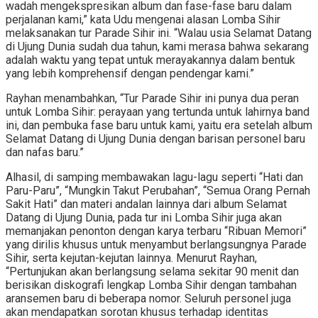
wadah mengekspresikan album dan fase-fase baru dalam
perjalanan kami,” kata Udu mengenai alasan Lomba Sihir
melaksanakan tur Parade Sihir ini. “Walau usia Selamat Datang
di Ujung Dunia sudah dua tahun, kami merasa bahwa sekarang
adalah waktu yang tepat untuk merayakannya dalam bentuk
yang lebih komprehensif dengan pendengar kami.”
Rayhan menambahkan, “Tur Parade Sihir ini punya dua peran
untuk Lomba Sihir: perayaan yang tertunda untuk lahirnya band
ini, dan pembuka fase baru untuk kami, yaitu era setelah album
Selamat Datang di Ujung Dunia dengan barisan personel baru
dan nafas baru.”
Alhasil, di samping membawakan lagu-lagu seperti “Hati dan
Paru-Paru”, “Mungkin Takut Perubahan”, “Semua Orang Pernah
Sakit Hati” dan materi andalan lainnya dari album Selamat
Datang di Ujung Dunia, pada tur ini Lomba Sihir juga akan
memanjakan penonton dengan karya terbaru “Ribuan Memori”
yang dirilis khusus untuk menyambut berlangsungnya Parade
Sihir, serta kejutan-kejutan lainnya. Menurut Rayhan,
“Pertunjukan akan berlangsung selama sekitar 90 menit dan
berisikan diskografi lengkap Lomba Sihir dengan tambahan
aransemen baru di beberapa nomor. Seluruh personel juga
akan mendapatkan sorotan khusus terhadap identitas