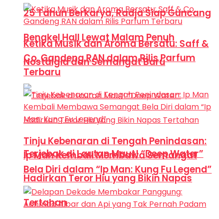
25 Tahun Berkarya, Radja Siap Guncang
Bengkel Hall Lewat Malam Penuh
Ketika Musik dan Aroma Bersatu: Saff &
Co. Gandeng RAN dalam Rilis Parfum
Nostalgia dan Semangat Baru
Terbaru
Tinju Kebenaran di Tengah Penindasan:
Terjebak di Lautan Maut! “Deep Water”
Ip Man Kembali Membawa Semangat
Bela Diri dalam “Ip Man: Kung Fu Legend”
Hadirkan Teror Hiu yang Bikin Napas
Tertahan