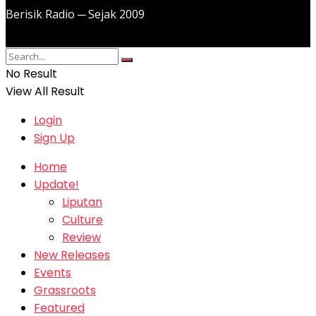
Berisik Radio ─ Sejak 2009
No Result
View All Result
Login
Sign Up
Home
Update!
Liputan
Culture
Review
New Releases
Events
Grassroots
Featured