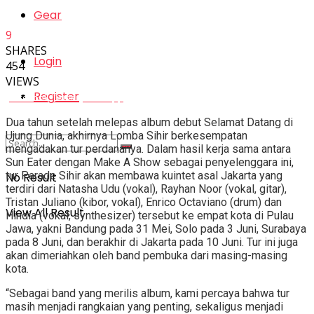
Gear
9
SHARES
Login
454
VIEWS
Register
Facebook
Twitter
Whatsapp
Dua tahun setelah melepas album debut Selamat Datang di
Ujung Dunia, akhirnya Lomba Sihir berkesempatan
mengadakan tur perdananya. Dalam hasil kerja sama antara
Sun Eater dengan Make A Show sebagai penyelenggara ini,
tur Parade Sihir akan membawa kuintet asal Jakarta yang
No Result
terdiri dari Natasha Udu (vokal), Rayhan Noor (vokal, gitar),
Tristan Juliano (kibor, vokal), Enrico Octaviano (drum) dan
View All Result
Hindia (vokal, synthesizer) tersebut ke empat kota di Pulau
Jawa, yakni Bandung pada 31 Mei, Solo pada 3 Juni, Surabaya
pada 8 Juni, dan berakhir di Jakarta pada 10 Juni. Tur ini juga
akan dimeriahkan oleh band pembuka dari masing-masing
kota.
“Sebagai band yang merilis album, kami percaya bahwa tur
masih menjadi rangkaian yang penting, sekaligus menjadi