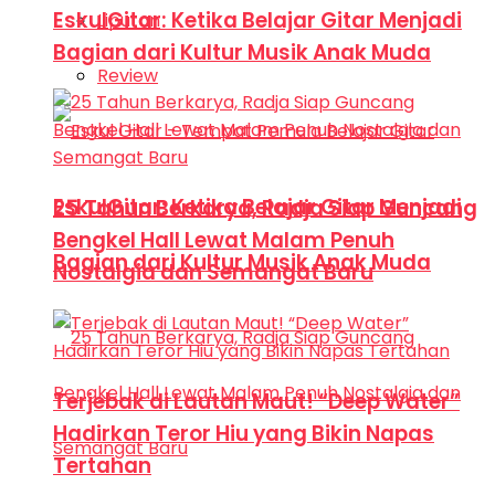
EskulGitar: Ketika Belajar Gitar Menjadi
Liputan
Bagian dari Kultur Musik Anak Muda
Review
EskulGitar: Ketika Belajar Gitar Menjadi
25 Tahun Berkarya, Radja Siap Guncang
Bengkel Hall Lewat Malam Penuh
Bagian dari Kultur Musik Anak Muda
Nostalgia dan Semangat Baru
Terjebak di Lautan Maut! “Deep Water”
Hadirkan Teror Hiu yang Bikin Napas
Tertahan