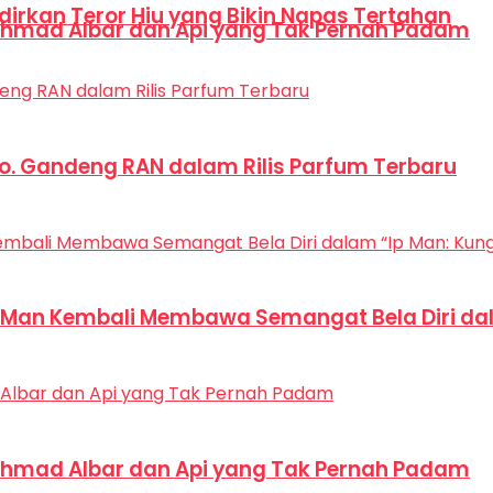
dirkan Teror Hiu yang Bikin Napas Tertahan
hmad Albar dan Api yang Tak Pernah Padam
Co. Gandeng RAN dalam Rilis Parfum Terbaru
p Man Kembali Membawa Semangat Bela Diri dal
hmad Albar dan Api yang Tak Pernah Padam