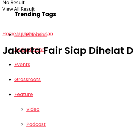
No Result
View All Result
Trending Tags
Home
Update!
Liputan
New Releases
Jakarta Fair Siap Dihela
Radio Station
Events
Grassroots
Feature
Video
Podcast