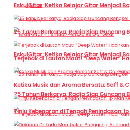
EskulGitar: Ketika Belajar Gitar Menjadi 
Liputan
Review
25 Tahun Berkarya, Radja Siap Guncang 
EskulGitar: Ketika Belajar Gitar Menjadi 
Terjebak di Lautan Maut! “Deep Water” Ha
Ketika Musik dan Aroma Bersatu: Saff & 
25 Tahun Berkarya, Radja Siap Guncang 
Tinju Kebenaran di Tengah Penindasan: I