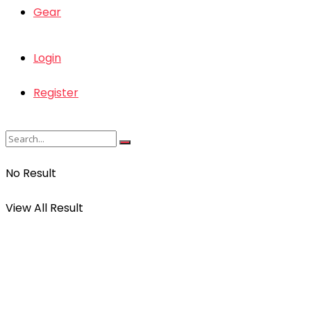
Gear
Login
Register
No Result
View All Result