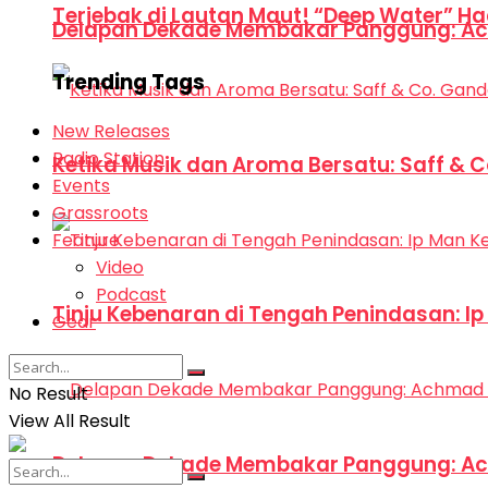
Terjebak di Lautan Maut! “Deep Water” Ha
Delapan Dekade Membakar Panggung: Ac
Trending Tags
New Releases
Radio Station
Ketika Musik dan Aroma Bersatu: Saff & 
Events
Grassroots
Feature
Video
Podcast
Tinju Kebenaran di Tengah Penindasan: I
Gear
No Result
View All Result
Delapan Dekade Membakar Panggung: Ac