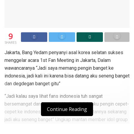
9
SHARES
Jakarta, Bang Yedam penyanyi asal korea selatan sukses
menggelar acara 1st Fan Meeting in Jakarta, Dalam
wawancaranya “Jadi saya memang pengin banget ke
indonesia, jadi kali ini karena bisa datang aku seneng banget
dan degdegan banget gitu”
“Jadi kalau saya lihat fans indonesia tuh sangat
bersemangat dan berapi-api jadi dari dulu aku pengin cepet-
Continue Reading
cepet ke indonesia tapi baru ada kesempatannya sekarang
jadi aku seneng banget” Ungkap mantan member idol group
Treasure.