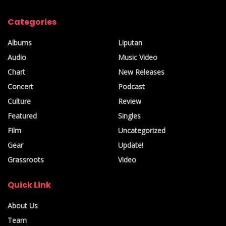
karena kan saya pernah nyanyi dangdut kan yah kemarin”
Categories
Albums
Liputan
Audio
Music Video
Chart
New Releases
Concert
Podcast
Culture
Review
Featured
Singles
Film
Uncategorized
Gear
Update!
Grassroots
Video
Quick Link
About Us
Team