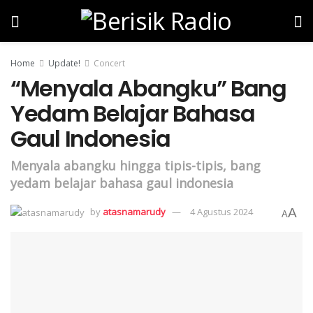
Home
Update!
Concert
“Menyala Abangku” Bang
Yedam Belajar Bahasa
Gaul Indonesia
Menyala abangku hingga tipis-tipis, bang
yedam belajar bahasa gaul indonesia
by
atasnamarudy
4 Agustus 2024
A
A