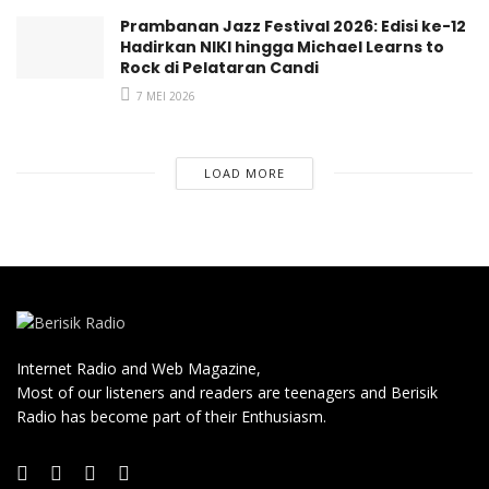
Prambanan Jazz Festival 2026: Edisi ke-12
Hadirkan NIKI hingga Michael Learns to
Rock di Pelataran Candi
7 MEI 2026
LOAD MORE
Internet Radio and Web Magazine,
Most of our listeners and readers are teenagers and Berisik
Radio has become part of their Enthusiasm.
Bang Yedam pernah tampil di ajang dangdut yang diadakan
tv Indonesia “Buat saya kayaknya indonesia itu familiar