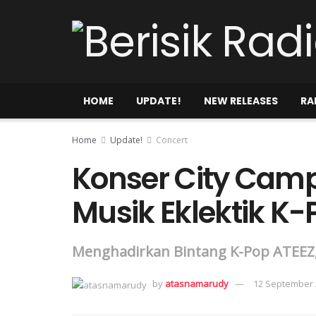
HOME
UPDATE!
NEW RELEASES
RA
Home
Update!
Concert
Konser City Cam
Musik Eklektik K-
Menghadirkan Bintang K-Pop ATEEZ, 
by
atasnamarudy
12 September 