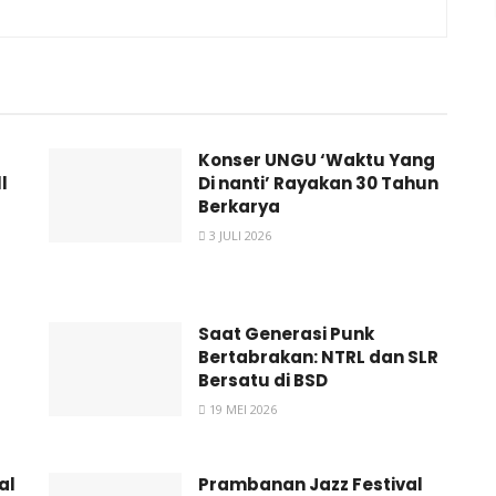
Konser UNGU ‘Waktu Yang
l
Di nanti’ Rayakan 30 Tahun
Berkarya
3 JULI 2026
Saat Generasi Punk
Bertabrakan: NTRL dan SLR
Bersatu di BSD
19 MEI 2026
al
Prambanan Jazz Festival