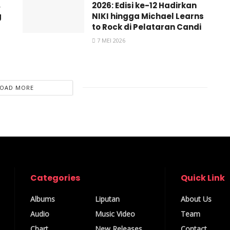
,
2026: Edisi ke-12 Hadirkan
g
NIKI hingga Michael Learns
to Rock di Pelataran Candi
7 MEI 2026
LOAD MORE
Categories
Quick Link
Albums
Liputan
About Us
Audio
Music Video
Team
Chart
New Releases
Contact