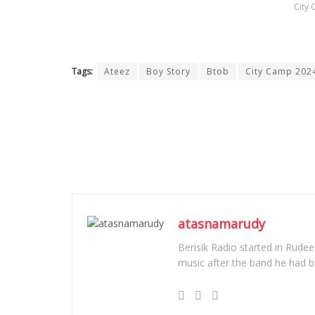
City 
Tags:
Ateez
Boy Story
Btob
City Camp 202
atasnamarudy
Berisik Radio started in Rudee
music after the band he had be