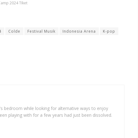
Camp 2024 TIket
4
Colde
Festival Musik
Indonesia Arena
K-pop
's bedroom while looking for alternative ways to enjoy
en playing with for a few years had just been dissolved.