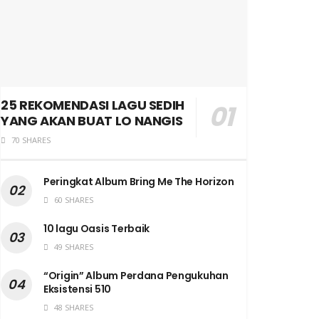
25 REKOMENDASI LAGU SEDIH
YANG AKAN BUAT LO NANGIS
70 SHARES
Peringkat Album Bring Me The Horizon
60 SHARES
10 lagu Oasis Terbaik
49 SHARES
“Origin” Album Perdana Pengukuhan
Eksistensi 510
48 SHARES