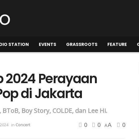
DIO STATION
EVENTS
GRASSROOTS
FEATURE
p 2024 Perayaan
Pop di Jakarta
BToB, Boy Story, COLDE, dan Lee Hi.
0
0
0
A
2024
in
Concert
A