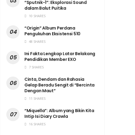
“Sputnik-1”: Eksplorasi Sound
dalam Balut Puitika
10 SHARES
“Origin” Album Perdana
Pengukuhan Eksistensi 510
48 SHARES
Ini Fakta Lengkap Latar Belakang
Pendidikan Member EXO
7 SHARES
Cinta, Dendam dan Rahasia
Gelap Beradu Sengit di “Bercinta
Dengan Maut”
11 SHARES
“Miquella”: Album yang Bikin Kita
Intip Isi Diary Crawla
16 SHARES