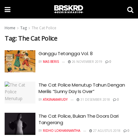
Home
Tag
The Cat Police
Tag:
The Cat Police
Ganggu Tetangga Vol. 8
BY
MAS BERIS
26 NOVEMBER 2019
0
The Cat Police Menutup Tahun Dengan
Merilis “Sunny Day Is Over”
BY
ATASNAMARUDY
31 DESEMBER 2018
0
The Cat Police, Bukan The Doors Dari
Tangerang
BY
RIDHO LOKHANNANTHA
27 AGUSTUS 2018
0