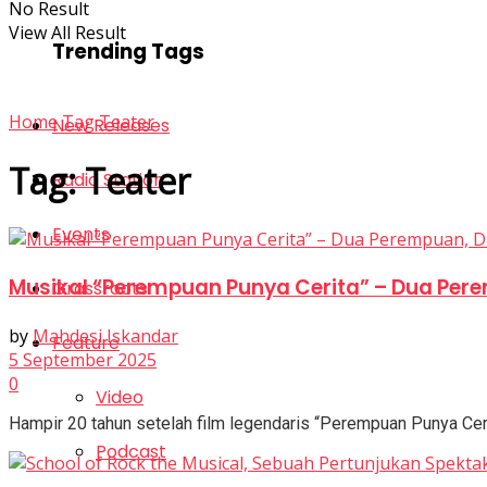
No Result
View All Result
Trending Tags
Home
Tag
Teater
New Releases
Tag:
Teater
Radio Station
Events
Musikal “Perempuan Punya Cerita” – Dua Per
Grassroots
by
Mahdesi Iskandar
Feature
5 September 2025
0
Video
Hampir 20 tahun setelah film legendaris “Perempuan Punya Cerit
Podcast