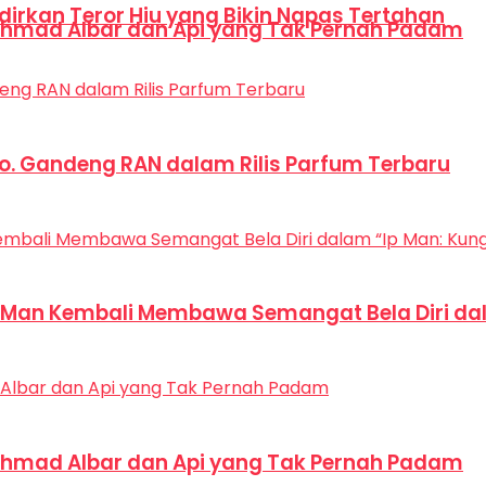
dirkan Teror Hiu yang Bikin Napas Tertahan
hmad Albar dan Api yang Tak Pernah Padam
Co. Gandeng RAN dalam Rilis Parfum Terbaru
p Man Kembali Membawa Semangat Bela Diri dal
hmad Albar dan Api yang Tak Pernah Padam