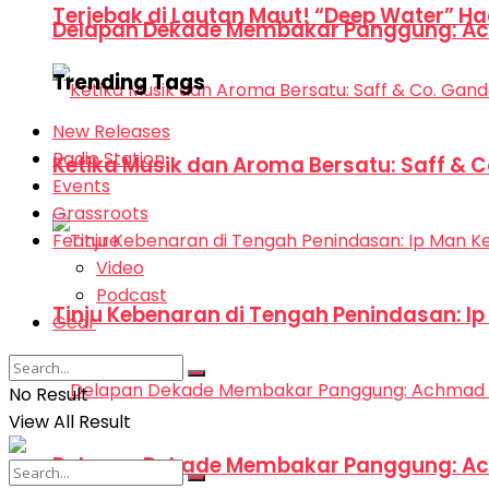
Terjebak di Lautan Maut! “Deep Water” Ha
Delapan Dekade Membakar Panggung: Ac
Trending Tags
New Releases
Radio Station
Ketika Musik dan Aroma Bersatu: Saff & 
Events
Grassroots
Feature
Video
Podcast
Tinju Kebenaran di Tengah Penindasan: I
Gear
No Result
View All Result
Delapan Dekade Membakar Panggung: Ac