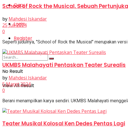
Gear
School of Rock the Musical, Sebuah Pertunjuk
by
Mahdesi Iskandar
Login
25 Juli 2024
0
Register
Seperti judulnya, "School of Rock the Musical" merupakan versi 
UKMBS Malahayati Pentaskan Teater Surealis
No Result
by
Mahdesi Iskandar
5 Maret 2024
View All Result
0
Berani menampilkan karya sendiri. UKMBS Malahayati menggelar p
Teater Musikal Kolosal Ken Dedes Pentas Lagi