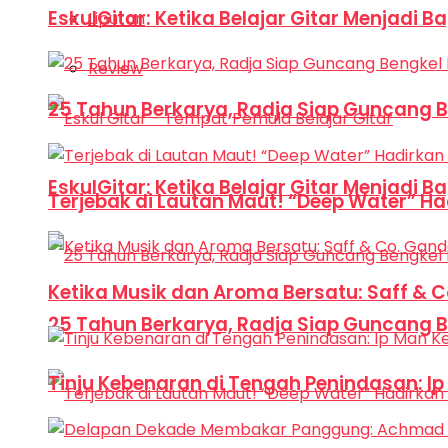
EskulGitar: Ketika Belajar Gitar Menjadi 
Liputan
Review
25 Tahun Berkarya, Radja Siap Guncang 
EskulGitar: Ketika Belajar Gitar Menjadi 
Terjebak di Lautan Maut! “Deep Water” Ha
Ketika Musik dan Aroma Bersatu: Saff & 
25 Tahun Berkarya, Radja Siap Guncang 
Tinju Kebenaran di Tengah Penindasan: I