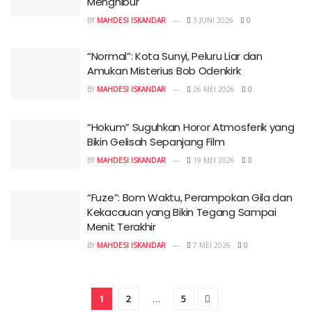
Menghibur
BY
MAHDESI ISKANDAR
3 JUNI 2026
0
“Normal”: Kota Sunyi, Peluru Liar dan
Amukan Misterius Bob Odenkirk
BY
MAHDESI ISKANDAR
26 MEI 2026
0
“Hokum” Suguhkan Horor Atmosferik yang
Bikin Gelisah Sepanjang Film
BY
MAHDESI ISKANDAR
19 MEI 2026
0
“Fuze”: Bom Waktu, Perampokan Gila dan
Kekacauan yang Bikin Tegang Sampai
Menit Terakhir
BY
MAHDESI ISKANDAR
7 MEI 2026
0
1
2
…
5