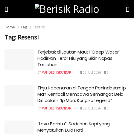
Home
Tag
Resensi
Tag:
Resensi
Terjebak di Lautan Maut! “Deep Water”
Hadirkan Teror Hiu yang Bikin Napas
Tertahan
BY
MAHDESI ISKANDAR
23 JULI 2026
0
Tinju Kebenaran di Tengah Penindasan: Ip
Man Kembali Membawa Semangat Bela
Diri dalam “Ip Man: Kung Fu Legend”
BY
MAHDESI ISKANDAR
22 JULI 2026
0
“Love Barista”: Seduhan Kopi yang
Menyatukan Dua Hati