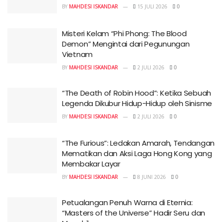
BY
MAHDESI ISKANDAR
15 JULI 2026
0
Misteri Kelam “Phi Phong: The Blood
Demon” Mengintai dari Pegunungan
Vietnam
BY
MAHDESI ISKANDAR
2 JULI 2026
0
“The Death of Robin Hood”: Ketika Sebuah
Legenda Dikubur Hidup-Hidup oleh Sinisme
BY
MAHDESI ISKANDAR
2 JULI 2026
0
“The Furious”: Ledakan Amarah, Tendangan
Mematikan dan Aksi Laga Hong Kong yang
Membakar Layar
BY
MAHDESI ISKANDAR
8 JUNI 2026
0
Petualangan Penuh Warna di Eternia:
“Masters of the Universe” Hadir Seru dan