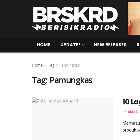
HOME
UPDATE!
NEW RELEASES
R
Home
Tag
Pamungkas
Tag:
Pamungkas
10 La
BY
AKMAL 
Memasuki
produktiv
...