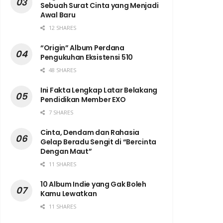
Sebuah Surat Cinta yang Menjadi
Awal Baru
12 SHARES
“Origin” Album Perdana
Pengukuhan Eksistensi 510
48 SHARES
Ini Fakta Lengkap Latar Belakang
Pendidikan Member EXO
7 SHARES
Cinta, Dendam dan Rahasia
Gelap Beradu Sengit di “Bercinta
Dengan Maut”
11 SHARES
10 Album Indie yang Gak Boleh
Kamu Lewatkan
11 SHARES