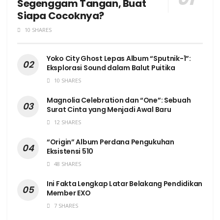
Segenggam Tangan, Buat
Siapa Cocoknya?
10 SHARES
Yoko City Ghost Lepas Album “Sputnik-1”:
Eksplorasi Sound dalam Balut Puitika
10 SHARES
Magnolia Celebration dan “One”: Sebuah
Surat Cinta yang Menjadi Awal Baru
12 SHARES
“Origin” Album Perdana Pengukuhan
Eksistensi 510
48 SHARES
Ini Fakta Lengkap Latar Belakang Pendidikan
Member EXO
7 SHARES