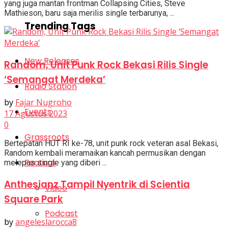
yang juga mantan frontman Collapsing Cities, Steve
Mathieson, baru saja merilis single terbarunya, ...
Trending Tags
New Releases
Random, Unit Punk Rock Bekasi Rilis Single
‘Semangat Merdeka’
Radio Station
by
Fajar Nugroho
Events
17 Agustus 2023
0
Grassroots
Bertepatan HUT RI ke-78, unit punk rock veteran asal Bekasi,
Random kembali meramaikan kancah permusikan dengan
Feature
melepas single yang diberi ...
Anthesianz Tampil Nyentrik di Scientia
Video
Square Park
Podcast
by
angeleslarocca8