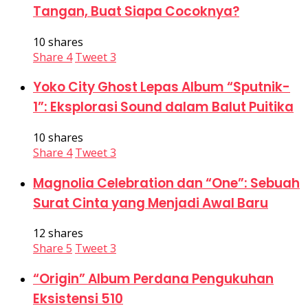
Tangan, Buat Siapa Cocoknya?
10 shares
Share
4
Tweet
3
Yoko City Ghost Lepas Album “Sputnik-
1”: Eksplorasi Sound dalam Balut Puitika
10 shares
Share
4
Tweet
3
Magnolia Celebration dan “One”: Sebuah
Surat Cinta yang Menjadi Awal Baru
12 shares
Share
5
Tweet
3
“Origin” Album Perdana Pengukuhan
Eksistensi 510