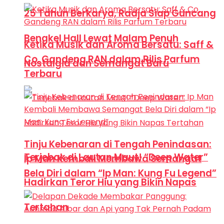
25 Tahun Berkarya, Radja Siap Guncang
Bengkel Hall Lewat Malam Penuh
Ketika Musik dan Aroma Bersatu: Saff &
Co. Gandeng RAN dalam Rilis Parfum
Nostalgia dan Semangat Baru
Terbaru
Tinju Kebenaran di Tengah Penindasan:
Terjebak di Lautan Maut! “Deep Water”
Ip Man Kembali Membawa Semangat
Bela Diri dalam “Ip Man: Kung Fu Legend”
Hadirkan Teror Hiu yang Bikin Napas
Tertahan