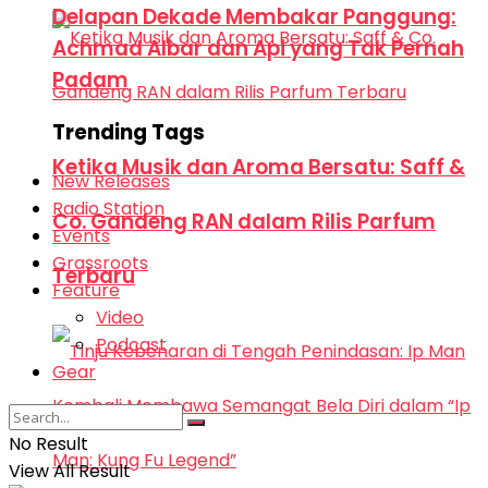
Delapan Dekade Membakar Panggung:
Achmad Albar dan Api yang Tak Pernah
Padam
Trending Tags
Ketika Musik dan Aroma Bersatu: Saff &
New Releases
Radio Station
Co. Gandeng RAN dalam Rilis Parfum
Events
Grassroots
Terbaru
Feature
Video
Podcast
Gear
No Result
View All Result