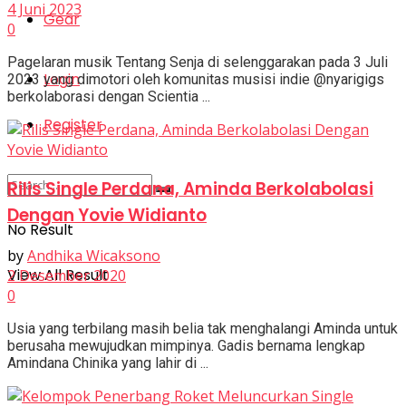
4 Juni 2023
Gear
0
Pagelaran musik Tentang Senja di selenggarakan pada 3 Juli
Login
2023 yang dimotori oleh komunitas musisi indie @nyarigigs
berkolaborasi dengan Scientia ...
Register
Rilis Single Perdana, Aminda Berkolabolasi
Dengan Yovie Widianto
No Result
by
Andhika Wicaksono
View All Result
2 Desember 2020
0
Usia yang terbilang masih belia tak menghalangi Aminda untuk
berusaha mewujudkan mimpinya. Gadis bernama lengkap
Amindana Chinika yang lahir di ...