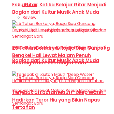
EskulGitar: Ketika Belajar Gitar Menjadi
Liputan
Bagian dari Kultur Musik Anak Muda
Review
EskulGitar: Ketika Belajar Gitar Menjadi
25 Tahun Berkarya, Radja Siap Guncang
Bengkel Hall Lewat Malam Penuh
Bagian dari Kultur Musik Anak Muda
Nostalgia dan Semangat Baru
Terjebak di Lautan Maut! “Deep Water”
Hadirkan Teror Hiu yang Bikin Napas
Tertahan