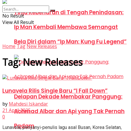
Tinju Kebenaran di Tengah Penindasan:
No Result
View All Result
Ip Man Kembali Membawa Semangat
Bela Diri dalam “Ip Man: Kung Fu Legend”
Home
Tag
New Releases
Tag:
New Releases
Lunavela Rilis Single Baru “I Fall Down”
Delapan Dekade Membakar Panggung:
by
Mahdesi Iskandar
21 April 2025
Achmad Albar dan Api yang Tak Pernah
0
Padam
Lunavela, penyanyi-penulis lagu asal Busan, Korea Selatan,