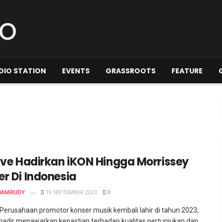
DIO STATION
EVENTS
GRASSROOTS
FEATURE
Live Hadirkan iKON Hingga Morrissey
r Di Indonesia
AMARUDY
19 SEPTEMBER 2023
0
 Perusahaan promotor konser musik kembali lahir di tahun 2023,
 hadir menawarkan kepastian terhadap kualitas pertunjukan dan