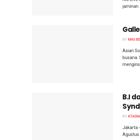
jaminan .
Gall
BY
MAS BE
Asian So
busana. 
menginsp
B.I d
Syndi
BY
ATASN
Jakarta 
Agustus 2