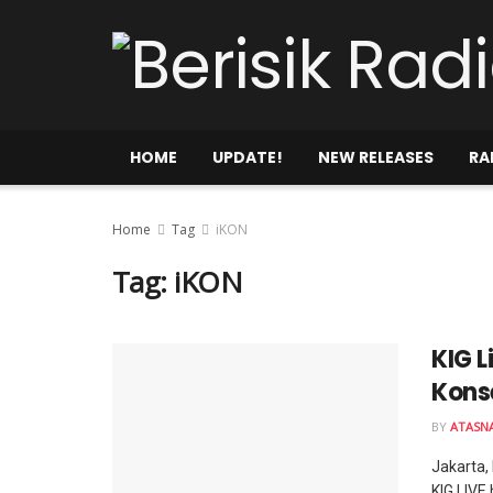
HOME
UPDATE!
NEW RELEASES
RA
Home
Tag
iKON
Tag:
iKON
KIG 
Konse
BY
ATASN
Jakarta,
KIG LIVE