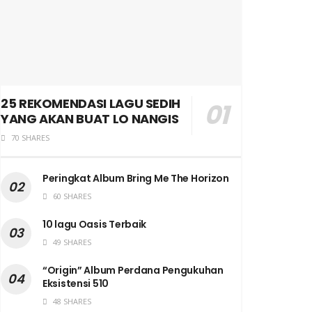
25 REKOMENDASI LAGU SEDIH
YANG AKAN BUAT LO NANGIS
70 SHARES
Peringkat Album Bring Me The Horizon
60 SHARES
10 lagu Oasis Terbaik
49 SHARES
“Origin” Album Perdana Pengukuhan
Eksistensi 510
48 SHARES