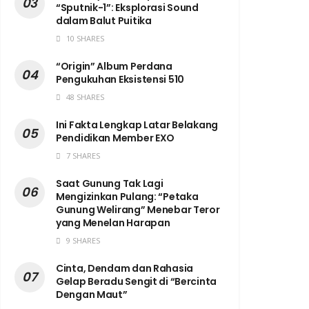
“Sputnik-1”: Eksplorasi Sound
dalam Balut Puitika
10 SHARES
“Origin” Album Perdana
Pengukuhan Eksistensi 510
48 SHARES
Ini Fakta Lengkap Latar Belakang
Pendidikan Member EXO
7 SHARES
Saat Gunung Tak Lagi
Mengizinkan Pulang: “Petaka
Gunung Welirang” Menebar Teror
yang Menelan Harapan
9 SHARES
Cinta, Dendam dan Rahasia
Gelap Beradu Sengit di “Bercinta
Dengan Maut”