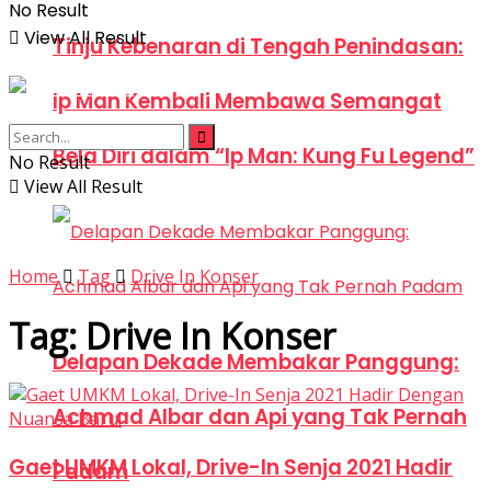
No Result
View All Result
Tinju Kebenaran di Tengah Penindasan:
Ip Man Kembali Membawa Semangat
Bela Diri dalam “Ip Man: Kung Fu Legend”
No Result
View All Result
Home
Tag
Drive In Konser
Tag:
Drive In Konser
Delapan Dekade Membakar Panggung:
Achmad Albar dan Api yang Tak Pernah
Gaet UMKM Lokal, Drive-In Senja 2021 Hadir
Padam