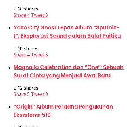
10 shares
Share
4
Tweet
3
Yoko City Ghost Lepas Album “Sputnik-
1”: Eksplorasi Sound dalam Balut Puitika
10 shares
Share
4
Tweet
3
Magnolia Celebration dan “One”: Sebuah
Surat Cinta yang Menjadi Awal Baru
12 shares
Share
5
Tweet
3
“Origin” Album Perdana Pengukuhan
Eksistensi 510