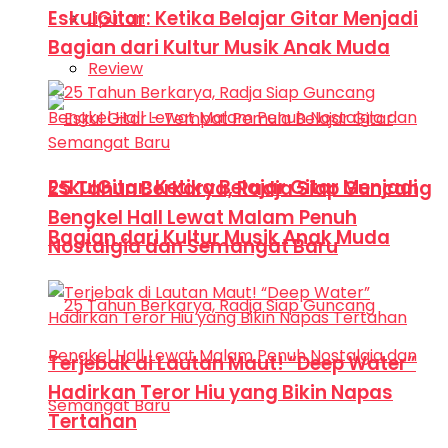
EskulGitar: Ketika Belajar Gitar Menjadi
Liputan
Bagian dari Kultur Musik Anak Muda
Review
EskulGitar: Ketika Belajar Gitar Menjadi
25 Tahun Berkarya, Radja Siap Guncang
Bengkel Hall Lewat Malam Penuh
Bagian dari Kultur Musik Anak Muda
Nostalgia dan Semangat Baru
Terjebak di Lautan Maut! “Deep Water”
Hadirkan Teror Hiu yang Bikin Napas
Tertahan