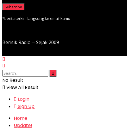
*berita terkini langsung ke email kamu
Berisik Radio ─ Sejak 2009
No Result
View All Result
Login
Sign Up
Home
Update!