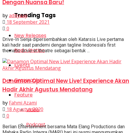
Dengan Nuansa Baru!
Trending Tags
by
adityaaji
18 September 2021
0
New Releases
Drive-In Senja dipersembahkan oleh Katarsis Live pertama
kali hadir saat pandemi dengan tagline Indonesia’s first
Radio Station
thematic drive-in theatre sebagai bentuk ...
Events
Grassroots
Danamon Optimal New Live! Experience Akan
Hadir Akhir Agustus Mendatang
Feature
by
Fahmi Azami
18 Agustus 2020
Video
0
Podcast
Berlian Entertainment bersama Mata Elang Productions dan
Mahaka Radio Integra (MARI) hari ini resmi mengumumkan