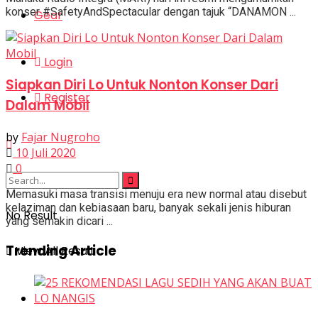
konser #SafetyAndSpectacular dengan tajuk “DANAMON ...
Gear
Login
Siapkan Diri Lo Untuk Nonton Konser Dari
Register
Dalam Mobil
by
Fajar Nugroho
10 Juli 2020
0
Memasuki masa transisi menuju era new normal atau disebut
kelaziman dan kebiasaan baru, banyak sekali jenis hiburan
No Result
yang semakin dicari ...
Trending Article
View All Result