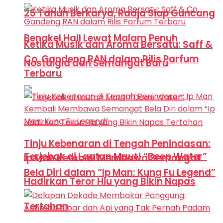
25 Tahun Berkarya, Radja Siap Guncang
Bengkel Hall Lewat Malam Penuh
Ketika Musik dan Aroma Bersatu: Saff &
Co. Gandeng RAN dalam Rilis Parfum
Nostalgia dan Semangat Baru
Terbaru
Tinju Kebenaran di Tengah Penindasan:
Terjebak di Lautan Maut! “Deep Water”
Ip Man Kembali Membawa Semangat
Bela Diri dalam “Ip Man: Kung Fu Legend”
Hadirkan Teror Hiu yang Bikin Napas
Tertahan