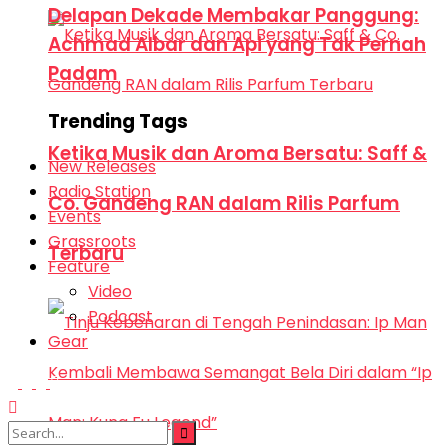
Delapan Dekade Membakar Panggung:
Achmad Albar dan Api yang Tak Pernah
Padam
Trending Tags
Ketika Musik dan Aroma Bersatu: Saff &
New Releases
Radio Station
Co. Gandeng RAN dalam Rilis Parfum
Events
Grassroots
Terbaru
Feature
Video
Podcast
Gear