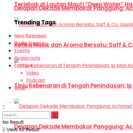
Terjebak di Lautan Maut! “Deep Water” Ha
Delapan Dekade Membakar Panggung: Ac
Trending Tags
New Releases
Radio Station
Ketika Musik dan Aroma Bersatu: Saff & 
Events
Grassroots
Feature
Video
Podcast
Tinju Kebenaran di Tengah Penindasan: I
Gear
No Result
Delapan Dekade Membakar Panggung: Ac
View All Result