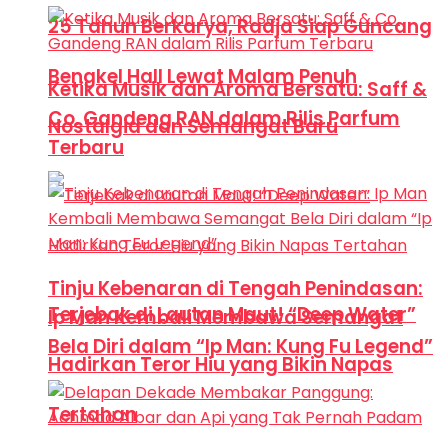
25 Tahun Berkarya, Radja Siap Guncang
Bengkel Hall Lewat Malam Penuh
Ketika Musik dan Aroma Bersatu: Saff &
Co. Gandeng RAN dalam Rilis Parfum
Nostalgia dan Semangat Baru
Terbaru
Tinju Kebenaran di Tengah Penindasan:
Terjebak di Lautan Maut! “Deep Water”
Ip Man Kembali Membawa Semangat
Bela Diri dalam “Ip Man: Kung Fu Legend”
Hadirkan Teror Hiu yang Bikin Napas
Tertahan