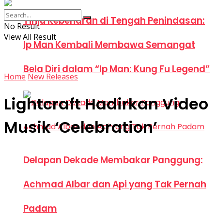
Tinju Kebenaran di Tengah Penindasan:
No Result
View All Result
Ip Man Kembali Membawa Semangat
Bela Diri dalam “Ip Man: Kung Fu Legend”
Home
New Releases
Lightcraft Hadirkan Video
Musik ‘Celebration’
Delapan Dekade Membakar Panggung:
Achmad Albar dan Api yang Tak Pernah
Padam