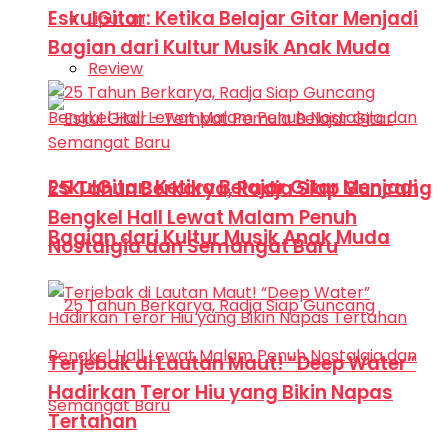
EskulGitar: Ketika Belajar Gitar Menjadi
Liputan
Bagian dari Kultur Musik Anak Muda
Review
EskulGitar: Ketika Belajar Gitar Menjadi
25 Tahun Berkarya, Radja Siap Guncang
Bengkel Hall Lewat Malam Penuh
Bagian dari Kultur Musik Anak Muda
Nostalgia dan Semangat Baru
Terjebak di Lautan Maut! “Deep Water”
Hadirkan Teror Hiu yang Bikin Napas
Tertahan