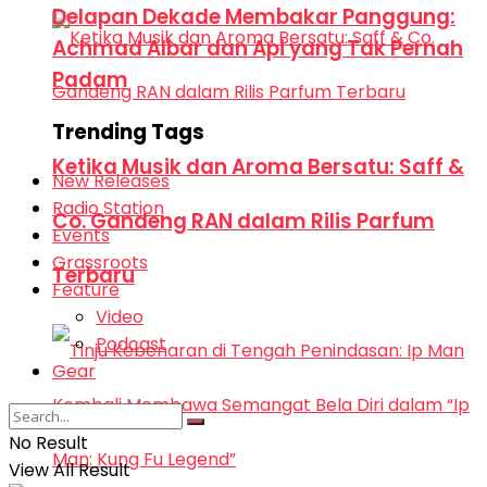
Delapan Dekade Membakar Panggung:
Achmad Albar dan Api yang Tak Pernah
Padam
Trending Tags
Ketika Musik dan Aroma Bersatu: Saff &
New Releases
Radio Station
Co. Gandeng RAN dalam Rilis Parfum
Events
Grassroots
Terbaru
Feature
Video
Podcast
Gear
No Result
View All Result