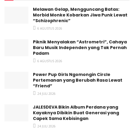
Star
Melawan Gelap, Mengguncang Batas:
Morbid Monke Kobarkan Jiwa Punk Lewat
“Schizophrenic”
Tags:
Black Star
Luar Angkasa
Si Buta Si Tuli Si Bisu
6 AGUSTUS 2026
Piknik Menyalakan “Astrometri”, Cahaya
Baru Musik Independen yang Tak Pernah
Padam
6 AGUSTUS 2026
Power Pup Girls Ngomongin Circle
Pertemanan yang Berubah Rasa Lewat
“Friend”
24 JULI 2026
JALESDEVA Bikin Album Perdana yang
Kayaknya Dibikin Buat Generasi yang
Capek Sama Kebisingan
24 JULI 2026