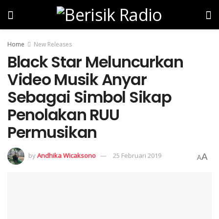
Home
New Releases
Black Star Meluncurkan
Video Musik Anyar
Sebagai Simbol Sikap
Penolakan RUU
Permusikan
by
Andhika Wicaksono
25 Februari 2019
A
A