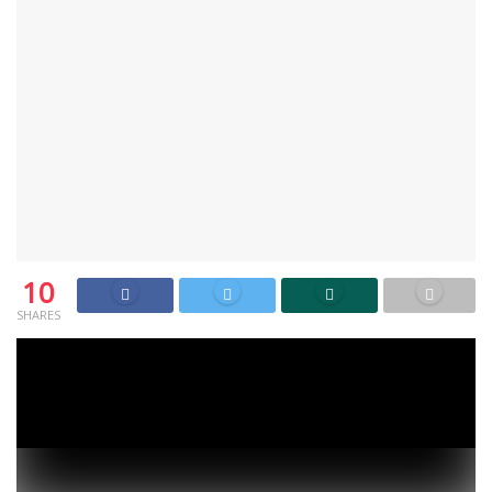
10
SHARES
Akhir Januari lalu, naskah akademik dan draf RUU
Permusikan beredar luas. Sebagian musisi yang tergabung
dalam Koalisi Nasional Tolak RUU Permusikan kemudian
menolaknya karena RUU tersebut memiliki pasal
kontroversial. Pasal yang ditentang misalnya pasal 5, 10, 11,