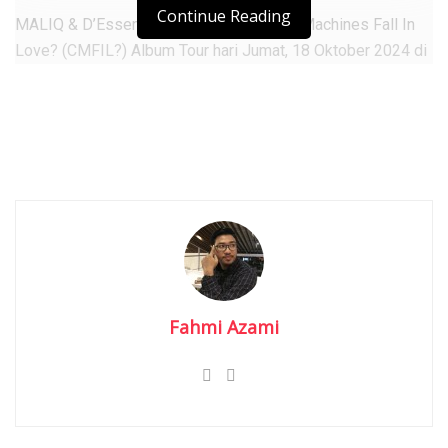
Continue Reading
MALIQ & D’Essentials siap memulai Can Machines Fall In
Love? (CMFIL?) Album Tour hari Jumat, 18 Oktober 2024 di
Parking Lot Phinisi Point, Makassar.
“Tentu lagu-lagu hit dan rentetan lagu b-sides lainnya hadir
selama kurang lebih 2,5 jam. Konsep panggung yang belum
pernah ditampilkan sebelumnya juga akan menjadi salah
satu elemen kejutan di rangkaian tur ini. Merespons kota-
kota kunjungan akan menjadi sesuatu yang spesial, meski
membawakan tatanan panggung yang sama,” kata Sarah.
Rangkaian tur ini didukung penuh PT Bank Central Asia Tbk.
(BCA) yang pada 2023 lalu menjadi bagian dari Konser 20
Fahmi Azami
Tahun MALIQ & D’Essentials.
Kunjungan Angga Puradiredja, Indah Wisnuwardhana, Widi
Puradiredja, Jawa, Lale, dan IIman Ibrahim untuk pertunjukan
spesial dari kota ke kota akan menjadi momen perdana
mereka menjalani sebuah tur musik.