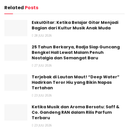
Related
Posts
Drumer MALIQ & D’Essentials, Widi menjelaskan tentang
bagaimana persiapan tur sejauh ini, “Persiapan tur sudah
EskulGitar: Ketika Belajar Gitar Menjadi
hampir rampung. Kami sudah menentukan setlist dari hasil
Bagian dari Kultur Musik Anak Muda
tanya di media sosial digabung lagu-lagu pilihan yang
28 JULI 2026
memang dipersiapkan. Kami juga sudah merangkai hal-hal
25 Tahun Berkarya, Radja Siap Guncang
detail seperti desain panggung, visual, lighting, agar sinkron
Bengkel Hall Lewat Malam Penuh
dengan musiknya.”
Nostalgia dan Semangat Baru
27 JULI 2026
Terjebak di Lautan Maut! “Deep Water”
Hadirkan Teror Hiu yang Bikin Napas
Tertahan
23 JULI 2026
Ketika Musik dan Aroma Bersatu: Saff &
Co. Gandeng RAN dalam Rilis Parfum
Terbaru
23 JULI 2026