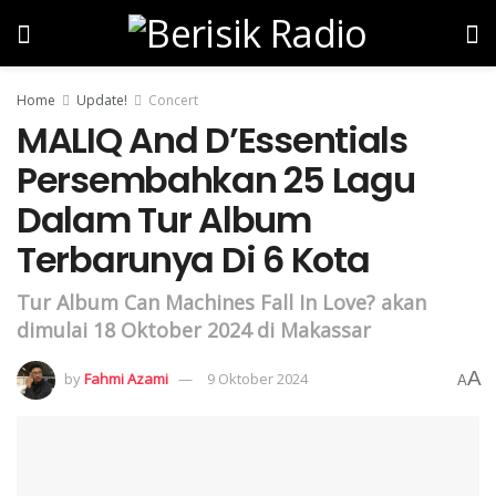
Home
Update!
Concert
MALIQ And D’Essentials
Persembahkan 25 Lagu
Dalam Tur Album
Terbarunya Di 6 Kota
Tur Album Can Machines Fall In Love? akan
dimulai 18 Oktober 2024 di Makassar
A
by
Fahmi Azami
9 Oktober 2024
A