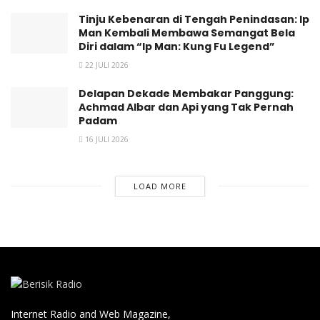
Tinju Kebenaran di Tengah Penindasan: Ip
Widi mengungkapkan MALIQ sudah makin intens latihan di
Man Kembali Membawa Semangat Bela
studio untuk membawakan total 25 lagu yang terdiri dari 7
Diri dalam “Ip Man: Kung Fu Legend”
trek album Can Machines Fall In Love? dan 19 lagu lainnya
22 JULI 2026
diambil dari album pertama hingga RAYA. Untuk mendukung
Delapan Dekade Membakar Panggung:
lagu-lagu yang dinyanyikan pun mereka menyiapkan
Achmad Albar dan Api yang Tak Pernah
koreografi terbaik di setiap kota nanti.
Padam
16 JULI 2026
LOAD MORE
Internet Radio and Web Magazine,