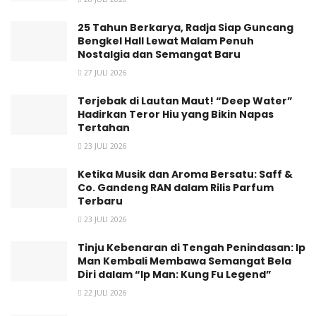
tersedia saat ini, semua tiket presale telah habis, dapatkan
harga tiket normal sekarang juga sebelum kehabisan, tiket
25 Tahun Berkarya, Radja Siap Guncang
dapat dibeli melalui www.wokeupfest.com dengan harga
Bengkel Hall Lewat Malam Penuh
Nostalgia dan Semangat Baru
sebagai berikut:
• Premium GA (Indoor Tribune Seating & Outdoor Standing)
27 JULI 2026
• GA (Indoor & Outdoor Standing)
Terjebak di Lautan Maut! “Deep Water”
• Outdoor GA (Outdoor Only)
Hadirkan Teror Hiu yang Bikin Napas
Tertahan
*) harga tiket belum termasuk pajak 15% & biaya admin tiket.
Rp. 1.250.000.- Rp. 1.100.000.- Rp. 900.000.-
23 JULI 2026
Ketika Musik dan Aroma Bersatu: Saff &
Untuk mengetahui secara lengkap rundown acara atau set
Co. Gandeng RAN dalam Rilis Parfum
times, CK Star Entertainment secara resmi akan
Terbaru
mengumumkan informasi lengkapnya melalui situs atau
23 JULI 2026
website resmi di wokeupfest.com dan Instagram
Tinju Kebenaran di Tengah Penindasan: Ip
@wokeupfest.
Man Kembali Membawa Semangat Bela
Diri dalam “Ip Man: Kung Fu Legend”
Informasi lainnya yang perlu di-highlight mengapa harus
22 JULI 2026
datang ke Woke Up Fest 2023 atau WUF bersama teman,