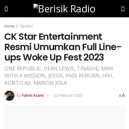
Home
Update!
CK Star Entertainment
Resmi Umumkan Full Line-
ups Woke Up Fest 2023
ONE REPUBLIC, DEAN LEWIS, TINASHE, MAN
WITH A MISSION, JESSIA, PADI REBORN, HIVI,
KUNTO AJI, MARION JOLA
A
by
Fahmi Azami
22 Februari 2023
A