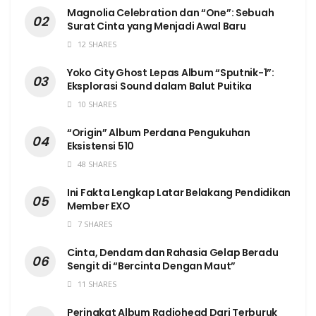
Magnolia Celebration dan “One”: Sebuah
Surat Cinta yang Menjadi Awal Baru
12 SHARES
Yoko City Ghost Lepas Album “Sputnik-1”:
Eksplorasi Sound dalam Balut Puitika
10 SHARES
“Origin” Album Perdana Pengukuhan
Eksistensi 510
48 SHARES
Ini Fakta Lengkap Latar Belakang Pendidikan
Member EXO
7 SHARES
Cinta, Dendam dan Rahasia Gelap Beradu
Sengit di “Bercinta Dengan Maut”
11 SHARES
Peringkat Album Radiohead Dari Terburuk