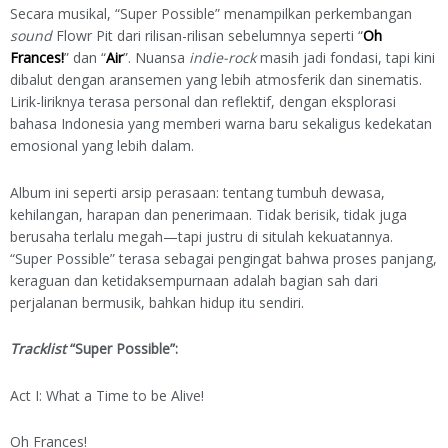
Secara musikal, “Super Possible” menampilkan perkembangan
sound
Flowr Pit dari rilisan-rilisan sebelumnya seperti “
Oh
Frances!
” dan “
Air
”. Nuansa
indie-rock
masih jadi fondasi, tapi kini
dibalut dengan aransemen yang lebih atmosferik dan sinematis.
Lirik-liriknya terasa personal dan reflektif, dengan eksplorasi
bahasa Indonesia yang memberi warna baru sekaligus kedekatan
emosional yang lebih dalam.
Album ini seperti arsip perasaan: tentang tumbuh dewasa,
kehilangan, harapan dan penerimaan. Tidak berisik, tidak juga
berusaha terlalu megah—tapi justru di situlah kekuatannya.
“Super Possible” terasa sebagai pengingat bahwa proses panjang,
keraguan dan ketidaksempurnaan adalah bagian sah dari
perjalanan bermusik, bahkan hidup itu sendiri.
Tracklist
“Super Possible”:
Act I: What a Time to be Alive!
Oh Frances!