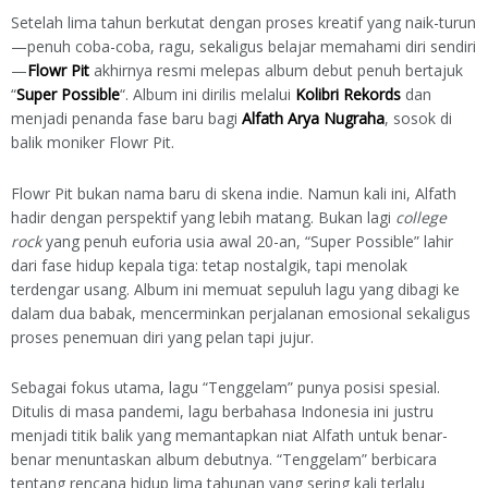
Setelah lima tahun berkutat dengan proses kreatif yang naik-turun
—penuh coba-coba, ragu, sekaligus belajar memahami diri sendiri
—
Flowr Pit
akhirnya resmi melepas album debut penuh bertajuk
“
Super Possible
“. Album ini dirilis melalui
Kolibri Rekords
dan
menjadi penanda fase baru bagi
Alfath Arya Nugraha
, sosok di
balik moniker Flowr Pit.
Flowr Pit bukan nama baru di skena indie. Namun kali ini, Alfath
hadir dengan perspektif yang lebih matang. Bukan lagi
college
rock
yang penuh euforia usia awal 20-an, “Super Possible” lahir
dari fase hidup kepala tiga: tetap nostalgik, tapi menolak
terdengar usang. Album ini memuat sepuluh lagu yang dibagi ke
dalam dua babak, mencerminkan perjalanan emosional sekaligus
proses penemuan diri yang pelan tapi jujur.
Sebagai fokus utama, lagu “Tenggelam” punya posisi spesial.
Ditulis di masa pandemi, lagu berbahasa Indonesia ini justru
menjadi titik balik yang memantapkan niat Alfath untuk benar-
benar menuntaskan album debutnya. “Tenggelam” berbicara
tentang rencana hidup lima tahunan yang sering kali terlalu