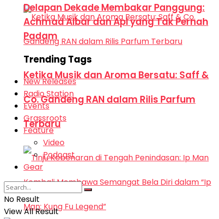
Delapan Dekade Membakar Panggung:
Achmad Albar dan Api yang Tak Pernah
Padam
Trending Tags
Ketika Musik dan Aroma Bersatu: Saff &
New Releases
Radio Station
Co. Gandeng RAN dalam Rilis Parfum
Events
Grassroots
Terbaru
Feature
Video
Podcast
Gear
No Result
View All Result