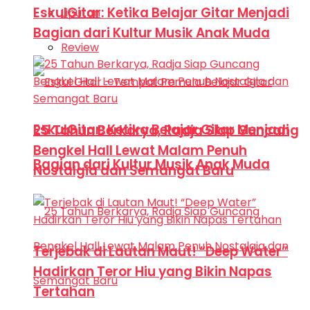
EskulGitar: Ketika Belajar Gitar Menjadi
Liputan
Bagian dari Kultur Musik Anak Muda
Review
EskulGitar: Ketika Belajar Gitar Menjadi
25 Tahun Berkarya, Radja Siap Guncang
Bengkel Hall Lewat Malam Penuh
Bagian dari Kultur Musik Anak Muda
Nostalgia dan Semangat Baru
Terjebak di Lautan Maut! “Deep Water”
Hadirkan Teror Hiu yang Bikin Napas
Tertahan