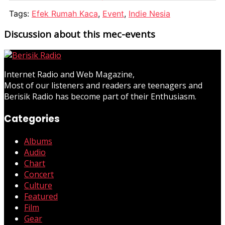
Tags:
Efek Rumah Kaca
,
Event
,
Indie Nesia
Discussion about this mec-events
Internet Radio and Web Magazine,
Most of our listeners and readers are teenagers and
Berisik Radio has become part of their Enthusiasm.
Categories
Albums
Audio
Chart
Concert
Culture
Featured
Film
Gear