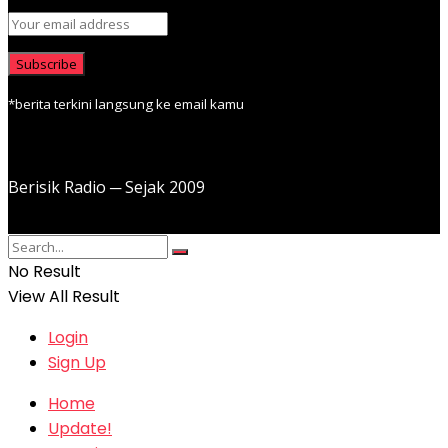
*berita terkini langsung ke email kamu
Berisik Radio ─ Sejak 2009
No Result
View All Result
Login
Sign Up
Home
Update!