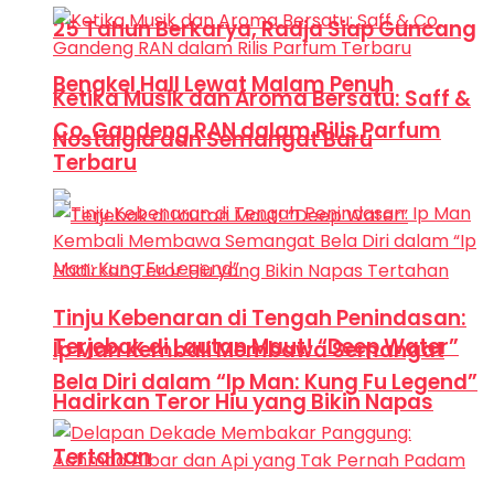
25 Tahun Berkarya, Radja Siap Guncang
Bengkel Hall Lewat Malam Penuh
Ketika Musik dan Aroma Bersatu: Saff &
Co. Gandeng RAN dalam Rilis Parfum
Nostalgia dan Semangat Baru
Terbaru
Tinju Kebenaran di Tengah Penindasan:
Terjebak di Lautan Maut! “Deep Water”
Ip Man Kembali Membawa Semangat
Bela Diri dalam “Ip Man: Kung Fu Legend”
Hadirkan Teror Hiu yang Bikin Napas
Tertahan