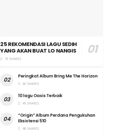
25 REKOMENDASI LAGU SEDIH
YANG AKAN BUAT LO NANGIS
70 SHARES
Peringkat Album Bring Me The Horizon
60 SHARES
10 lagu Oasis Terbaik
49 SHARES
“Origin” Album Perdana Pengukuhan
Eksistensi 510
48 SHARES