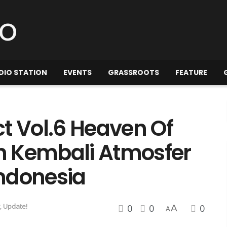
DIO STATION
EVENTS
GRASSROOTS
FEATURE
t Vol.6 Heaven Of
n Kembali Atmosfer
Indonesia
,
Update!
0
0
0
A
A