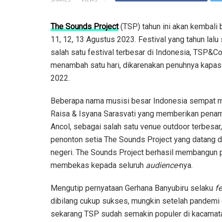
The Sounds Project
(TSP) tahun ini akan kembali 
11, 12, 13 Agustus 2023. Festival yang tahun lalu
salah satu festival terbesar di Indonesia, TSP&
menambah satu hari, dikarenakan penuhnya kapasit
2022.
Beberapa nama musisi besar Indonesia sempat me
Raisa & Isyana Sarasvati yang memberikan penamp
Ancol, sebagai salah satu venue outdoor terbesar
penonton setia The Sounds Project yang datang da
negeri. The Sounds Project berhasil membangun p
membekas kepada seluruh
audience-
nya.
Mengutip pernyataan Gerhana Banyubiru selaku
fe
dibilang cukup sukses, mungkin setelah pandemi euf
sekarang TSP sudah semakin populer di kacamata 