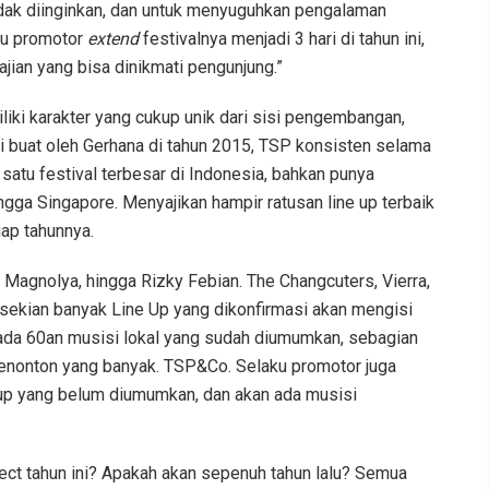
tidak diinginkan, dan untuk menyuguhkan pengalaman
aku promotor
extend
festivalnya menjadi 3 hari di tahun ini,
ajian yang bisa dinikmati pengunjung.”
liki karakter yang cukup unik dari sisi pengembangan,
i buat oleh Gerhana di tahun 2015, TSP konsisten selama
satu festival terbesar di Indonesia, bahkan punya
ngga Singapore. Menyajikan hampir ratusan line up terbaik
iap tahunnya.
a Magnolya, hingga Rizky Febian. The Changcuters, Vierra,
 sekian banyak Line Up yang dikonfirmasi akan mengisi
l ada 60an musisi lokal yang sudah diumumkan, sebagian
penonton yang banyak. TSP&Co. Selaku promotor juga
up yang belum diumumkan, dan akan ada musisi
ect tahun ini? Apakah akan sepenuh tahun lalu? Semua