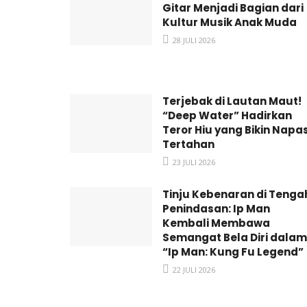
Gitar Menjadi Bagian dari
Kultur Musik Anak Muda
28 JULI 2026
Terjebak di Lautan Maut!
“Deep Water” Hadirkan
Teror Hiu yang Bikin Napa
Tertahan
23 JULI 2026
Tinju Kebenaran di Tenga
Penindasan: Ip Man
Kembali Membawa
Semangat Bela Diri dalam
“Ip Man: Kung Fu Legend”
22 JULI 2026