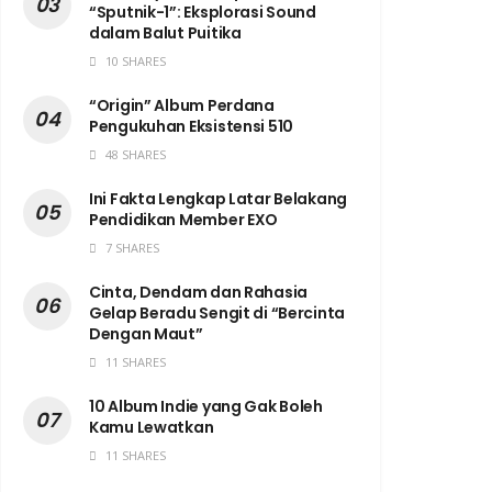
“Sputnik-1”: Eksplorasi Sound
dalam Balut Puitika
10 SHARES
“Origin” Album Perdana
Pengukuhan Eksistensi 510
48 SHARES
Ini Fakta Lengkap Latar Belakang
Pendidikan Member EXO
7 SHARES
Cinta, Dendam dan Rahasia
Gelap Beradu Sengit di “Bercinta
Dengan Maut”
11 SHARES
10 Album Indie yang Gak Boleh
Kamu Lewatkan
11 SHARES