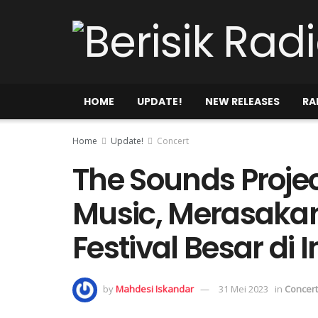
HOME
UPDATE!
NEW RELEASES
RA
Home
Update!
Concert
The Sounds Projec
Music, Merasaka
Festival Besar di 
by
Mahdesi Iskandar
31 Mei 2023
in
Concert