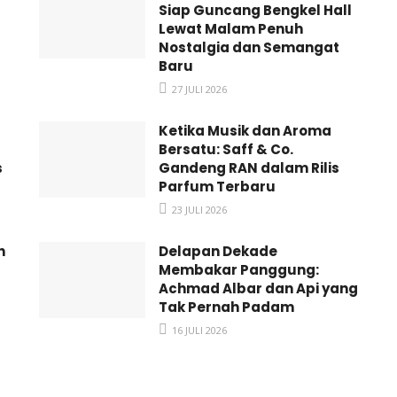
Siap Guncang Bengkel Hall
Lewat Malam Penuh
Nostalgia dan Semangat
Baru
27 JULI 2026
Ketika Musik dan Aroma
Bersatu: Saff & Co.
s
Gandeng RAN dalam Rilis
Parfum Terbaru
23 JULI 2026
h
Delapan Dekade
Membakar Panggung:
Achmad Albar dan Api yang
Tak Pernah Padam
16 JULI 2026