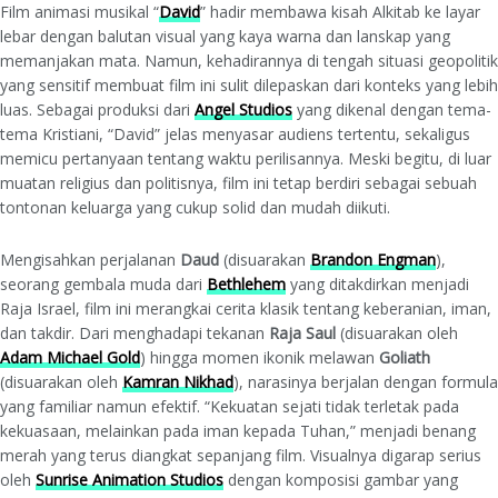
Film animasi musikal “
David
” hadir membawa kisah Alkitab ke layar
lebar dengan balutan visual yang kaya warna dan lanskap yang
memanjakan mata. Namun, kehadirannya di tengah situasi geopolitik
yang sensitif membuat film ini sulit dilepaskan dari konteks yang lebih
luas. Sebagai produksi dari
Angel Studios
yang dikenal dengan tema-
tema Kristiani, “David” jelas menyasar audiens tertentu, sekaligus
memicu pertanyaan tentang waktu perilisannya. Meski begitu, di luar
muatan religius dan politisnya, film ini tetap berdiri sebagai sebuah
tontonan keluarga yang cukup solid dan mudah diikuti.
Mengisahkan perjalanan
Daud
(disuarakan
Brandon Engman
),
seorang gembala muda dari
Bethlehem
yang ditakdirkan menjadi
Raja Israel, film ini merangkai cerita klasik tentang keberanian, iman,
dan takdir. Dari menghadapi tekanan
Raja Saul
(disuarakan oleh
Adam Michael Gold
) hingga momen ikonik melawan
Goliath
(disuarakan oleh
Kamran Nikhad
), narasinya berjalan dengan formula
yang familiar namun efektif. “Kekuatan sejati tidak terletak pada
kekuasaan, melainkan pada iman kepada Tuhan,” menjadi benang
merah yang terus diangkat sepanjang film. Visualnya digarap serius
oleh
Sunrise Animation Studios
dengan komposisi gambar yang