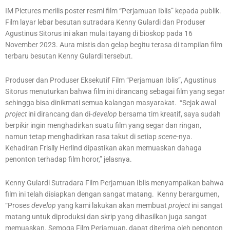
IM Pictures merilis poster resmi film “Perjamuan Iblis” kepada publik.
Film layar lebar besutan sutradara Kenny Gulardi dan Produser
Agustinus Sitorus ini akan mulai tayang di bioskop pada 16
November 2023. Aura mistis dan gelap begitu terasa di tampilan film
terbaru besutan Kenny Gulardi tersebut.
Produser dan Produser Eksekutif Film “Perjamuan Iblis”, Agustinus
Sitorus menuturkan bahwa film ini dirancang sebagai film yang segar
sehingga bisa dinikmati semua kalangan masyarakat. “Sejak awal
project
ini dirancang dan di-
develop
bersama tim kreatif, saya sudah
berpikir ingin menghadirkan suatu film yang segar dan ringan,
namun tetap menghadirkan rasa takut di setiap
scene-
nya.
Kehadiran Frislly Herlind dipastikan akan memuaskan dahaga
penonton terhadap film horor,” jelasnya.
Kenny Gulardi Sutradara Film Perjamuan Iblis menyampaikan bahwa
film ini telah disiapkan dengan sangat matang. Kenny berargumen,
“Proses
develop
yang kami lakukan akan membuat
project
ini sangat
matang untuk diproduksi dan skrip yang dihasilkan juga sangat
memuaskan. Semoga Film Perjamuan, dapat diterima oleh penonton