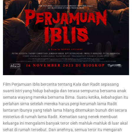
Film Perjamuan Iblis bercerita tentang Kala dan Radit sepasang
suami istri yang hidup bahagia dan terasa sempurna bersama anak
semata wayang mereka bernama Bima. Suatu ketika, kebahagian itu
perlahan sirna setelah mereka harus pergi kerumah lama Radit
lantaran Ibunya yang telah lama hilang ditemukan bunuh diri secara
misterius di rumah lama Radit. Kematian sang nenek membuat
keluarga ini mengalami banyak teror oleh mahluk-mahluk di luar akal
sehat di rumah tersebut. Dan anehnya, semua teror itu mengarah