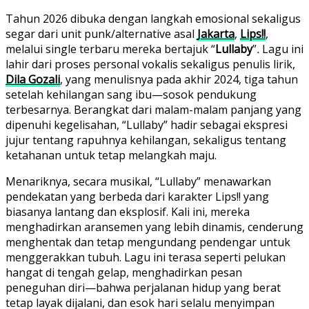
Tahun 2026 dibuka dengan langkah emosional sekaligus
segar dari unit punk/alternative asal
Jakarta
,
Lips!!
,
melalui single terbaru mereka bertajuk “
Lullaby
”
.
Lagu ini
lahir dari proses personal vokalis sekaligus penulis lirik,
Dila Gozali
, yang menulisnya pada akhir 2024, tiga tahun
setelah kehilangan sang ibu—sosok pendukung
terbesarnya. Berangkat dari malam-malam panjang yang
dipenuhi kegelisahan, “Lullaby” hadir sebagai ekspresi
jujur tentang rapuhnya kehilangan, sekaligus tentang
ketahanan untuk tetap melangkah maju.
Menariknya, secara musikal, “Lullaby” menawarkan
pendekatan yang berbeda dari karakter Lips!! yang
biasanya lantang dan eksplosif. Kali ini, mereka
menghadirkan aransemen yang lebih dinamis, cenderung
menghentak dan tetap mengundang pendengar untuk
menggerakkan tubuh. Lagu ini terasa seperti pelukan
hangat di tengah gelap, menghadirkan pesan
peneguhan diri—bahwa perjalanan hidup yang berat
tetap layak dijalani, dan esok hari selalu menyimpan