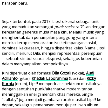
harapan baru.
Sejak terbentuk pada 2017, Lips!! dikenal sebagai unit
yang memadukan semangat
punk rock
era 70-an dengan
keresahan generasi muda masa kini. Melalui musik yang
menghentak dan penampilan panggung yang intens,
mereka kerap menyuarakan isu ketimpangan sosial,
dominasi kekuasaan, hingga disparitas kelas. Nama Lips!!
sendiri, menurut Dila, menjadi representasi perempuan
—sebuah simbol suara, ekspresi, sekaligus keberanian
dalam menyampaikan perspektifnya.
Kini diperkuat oleh formasi
Dila Gozali
(vokal),
Audi
Adrianto
(gitar),
Khadafi Laborahima
(bas) dan
Rizky
Kurnia
(drum), Lips!! memperluas spektrum musikalnya
dengan sentuhan punk/alternative modern tanpa
meninggalkan energi mentah khas mereka. Single
“Lullaby” juga menjadi gambaran arah musikal Lips!! ke
depan, sekaligus pemanasan menuju perilisan album