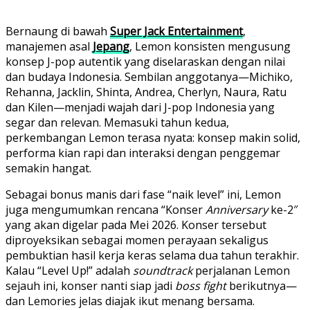
Bernaung di bawah
Super Jack Entertainment
,
manajemen asal
Jepang
, Lemon konsisten mengusung
konsep J-pop autentik yang diselaraskan dengan nilai
dan budaya Indonesia. Sembilan anggotanya—Michiko,
Rehanna, Jacklin, Shinta, Andrea, Cherlyn, Naura, Ratu
dan Kilen—menjadi wajah dari J-pop Indonesia yang
segar dan relevan. Memasuki tahun kedua,
perkembangan Lemon terasa nyata: konsep makin solid,
performa kian rapi dan interaksi dengan penggemar
semakin hangat.
Sebagai bonus manis dari fase “naik level” ini, Lemon
juga mengumumkan rencana “Konser
Anniversary
ke-2″
yang akan digelar pada Mei 2026. Konser tersebut
diproyeksikan sebagai momen perayaan sekaligus
pembuktian hasil kerja keras selama dua tahun terakhir.
Kalau “Level Up!” adalah
soundtrack
perjalanan Lemon
sejauh ini, konser nanti siap jadi
boss fight
berikutnya—
dan Lemories jelas diajak ikut menang bersama.