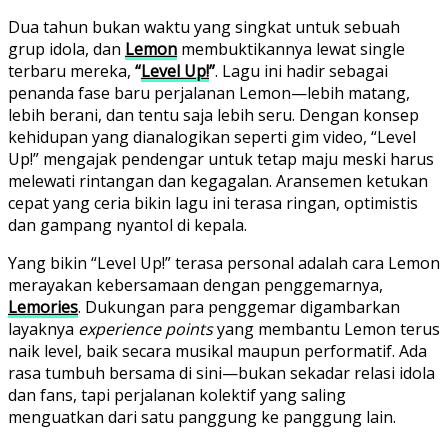
Dua tahun bukan waktu yang singkat untuk sebuah
grup idola, dan
Lemon
membuktikannya lewat single
terbaru mereka,
“
Level Up!
”
. Lagu ini hadir sebagai
penanda fase baru perjalanan Lemon—lebih matang,
lebih berani, dan tentu saja lebih seru. Dengan konsep
kehidupan yang dianalogikan seperti gim video, “Level
Up!” mengajak pendengar untuk tetap maju meski harus
melewati rintangan dan kegagalan. Aransemen ketukan
cepat yang ceria bikin lagu ini terasa ringan, optimistis
dan gampang nyantol di kepala.
Yang bikin “Level Up!” terasa personal adalah cara Lemon
merayakan kebersamaan dengan penggemarnya,
Lemories
. Dukungan para penggemar digambarkan
layaknya
experience points
yang membantu Lemon terus
naik level, baik secara musikal maupun performatif. Ada
rasa tumbuh bersama di sini—bukan sekadar relasi idola
dan fans, tapi perjalanan kolektif yang saling
menguatkan dari satu panggung ke panggung lain.