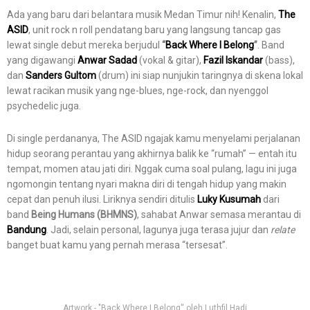
Ada yang baru dari belantara musik Medan Timur nih! Kenalin,
The
ASID
, unit rock n roll pendatang baru yang langsung tancap gas
lewat single debut mereka berjudul
“
Back Where I Belong
”
. Band
yang digawangi
Anwar Sadad
(vokal & gitar),
Fazil Iskandar
(bass),
dan
Sanders Gultom
(drum) ini siap nunjukin taringnya di skena lokal
lewat racikan musik yang nge-blues, nge-rock, dan nyenggol
psychedelic juga.
Di single perdananya, The ASID ngajak kamu menyelami perjalanan
hidup seorang perantau yang akhirnya balik ke “rumah” — entah itu
tempat, momen atau jati diri. Nggak cuma soal pulang, lagu ini juga
ngomongin tentang nyari makna diri di tengah hidup yang makin
cepat dan penuh ilusi. Liriknya sendiri ditulis
Luky Kusumah
dari
band
Being Humans (BHMNS)
, sahabat Anwar semasa merantau di
Bandung
. Jadi, selain personal, lagunya juga terasa jujur dan
relate
banget buat kamu yang pernah merasa “tersesat”.
Artwork - "Back Where I Belong'' oleh Luthfil Hadi