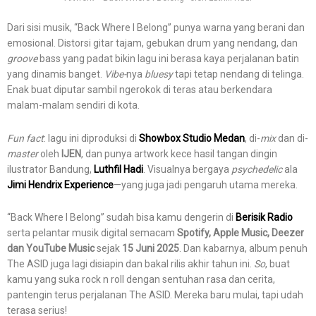
Dari sisi musik, “Back Where I Belong” punya warna yang berani dan
emosional. Distorsi gitar tajam, gebukan drum yang nendang, dan
groove
bass yang padat bikin lagu ini berasa kaya perjalanan batin
yang dinamis banget.
Vibe-
nya
bluesy
tapi tetap nendang di telinga.
Enak buat diputar sambil ngerokok di teras atau berkendara
malam-malam sendiri di kota.
Fun fact
: lagu ini diproduksi di
Showbox Studio Medan
, di-
mix
dan di-
master
oleh
IJEN
, dan punya artwork kece hasil tangan dingin
ilustrator Bandung,
Luthfil Hadi
. Visualnya bergaya
psychedelic
ala
Jimi Hendrix Experience
—yang juga jadi pengaruh utama mereka.
“Back Where I Belong” sudah bisa kamu dengerin di
Berisik Radio
serta pelantar musik digital semacam
Spotify, Apple Music, Deezer
dan YouTube Music
sejak
15 Juni 2025
. Dan kabarnya, album penuh
The ASID juga lagi disiapin dan bakal rilis akhir tahun ini.
So
, buat
kamu yang suka rock n roll dengan sentuhan rasa dan cerita,
pantengin terus perjalanan The ASID. Mereka baru mulai, tapi udah
terasa serius!