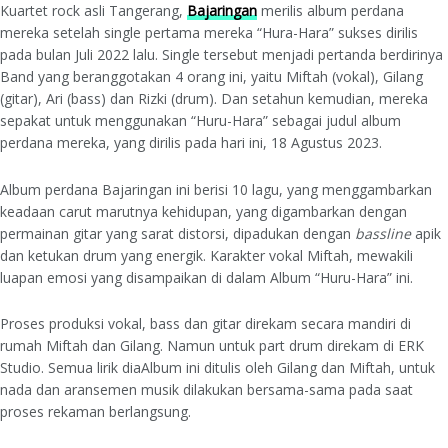
Kuartet rock asli Tangerang,
Bajaringan
merilis album perdana
mereka setelah single pertama mereka “Hura-Hara” sukses dirilis
pada bulan Juli 2022 lalu. Single tersebut menjadi pertanda berdirinya
Band yang beranggotakan 4 orang ini, yaitu Miftah (vokal), Gilang
(gitar), Ari (bass) dan Rizki (drum). Dan setahun kemudian, mereka
sepakat untuk menggunakan “Huru-Hara” sebagai judul album
perdana mereka, yang dirilis pada hari ini, 18 Agustus 2023.
Album perdana Bajaringan ini berisi 10 lagu, yang menggambarkan
keadaan carut marutnya kehidupan, yang digambarkan dengan
permainan gitar yang sarat distorsi, dipadukan dengan
bassline
apik
dan ketukan drum yang energik. Karakter vokal Miftah, mewakili
luapan emosi yang disampaikan di dalam Album “Huru-Hara” ini.
Proses produksi vokal, bass dan gitar direkam secara mandiri di
rumah Miftah dan Gilang. Namun untuk part drum direkam di ERK
Studio. Semua lirik diaAlbum ini ditulis oleh Gilang dan Miftah, untuk
nada dan aransemen musik dilakukan bersama-sama pada saat
proses rekaman berlangsung.